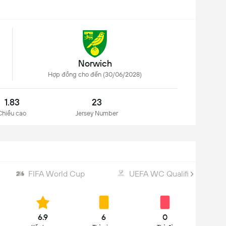
Norwich
Hợp đồng cho đến (30/06/2028)
1.83
23
Chiều cao
Jersey Number
FIFA World Cup
UEFA WC Qualification
6.9
6
0