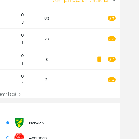
Didn't participate in 7 matches
0
90
6.7
3
0
20
6.6
1
0
8
6.4
1
0
21
6.4
4
 tất cả
Norwich
Aberdeen