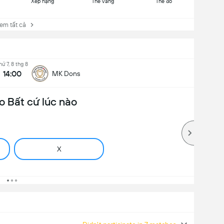
Xếp hạng
Thẻ vàng
Thẻ đỏ
 tất cả
hứ 7, 8 thg 8
14:00
MK Dons
o Bất cứ lúc nào
X