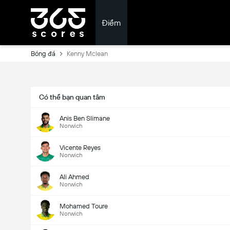
Điểm
Bóng đá
Kenny Mclean
Có thể bạn quan tâm
Anis Ben Slimane
Norwich
Vicente Reyes
Norwich
Ali Ahmed
Norwich
Mohamed Toure
Norwich