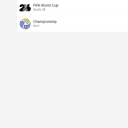
FIFA World Cup
Quốc tế
Championship
Anh
Last Goalscorer
V
X