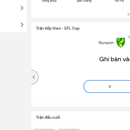
Trang phục
Bàn thắng
Hỗ trợ
Xem
Trận tiếp theo - EFL Cup
T
Norwich
Ghi bàn và
V
Trận đấu cuối