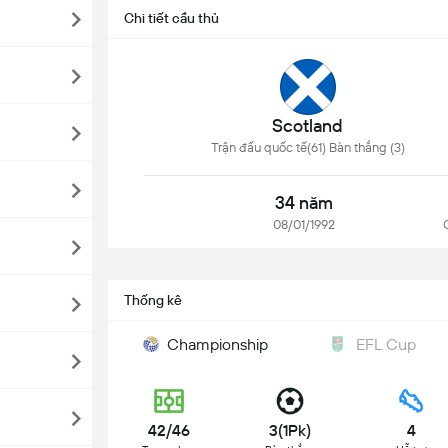
Chi tiết cầu thủ
Scotland
Trận đấu quốc tế(61) Bàn thắng (3)
34 năm
08/01/1992
Thống kê
Championship
EFL Cup
42/46
3(1Pk)
4