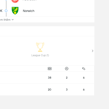
0K
Norwich
em thêm
 League Cup (1) 
38
2
6
20
3
6