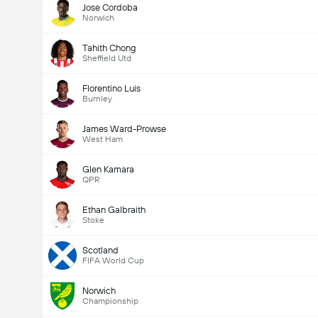
Jose Cordoba
Norwich
Tahith Chong
Sheffield Utd
Florentino Luis
Burnley
James Ward-Prowse
West Ham
Glen Kamara
QPR
Ethan Galbraith
Stoke
Scotland
FIFA World Cup
Norwich
Championship