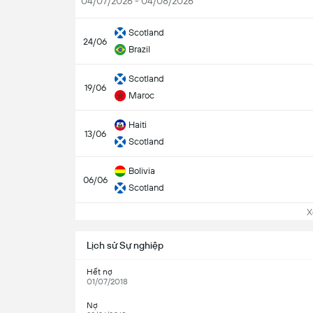
04/07/2026 - 04/08/2026
Scotland
24/06
Brazil
Scotland
19/06
Maroc
Haiti
13/06
Scotland
Bolivia
06/06
Scotland
Xem
Lịch sử Sự nghiệp
Hết nợ
01/07/2018
Nợ