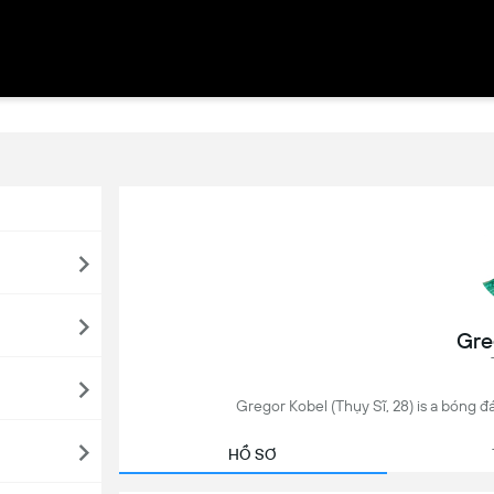
Gre
Gregor Kobel (Thụy Sĩ, 28) is a bóng đá
HỒ SƠ