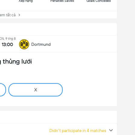
Xếp hạng
Penalties Saved
Goals Conceded
 tất cả
CN, 9 thg 8
13:00
Dortmund
 thủng lưới
X
Didn't participate in 4 matches