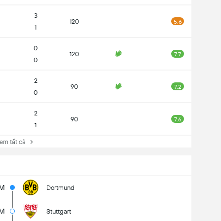
3
120
5.6
1
0
120
7.7
0
2
90
7.2
0
2
90
7.6
1
 tất cả
5M
Dortmund
M
Stuttgart