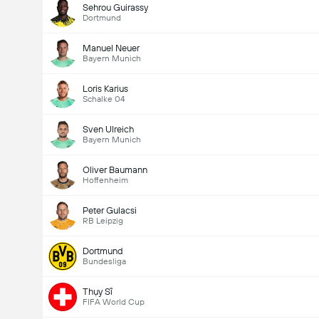
Sehrou Guirassy
Dortmund
Manuel Neuer
Bayern Munich
Loris Karius
Schalke 04
Sven Ulreich
Bayern Munich
Oliver Baumann
Hoffenheim
Peter Gulacsi
RB Leipzig
Dortmund
Bundesliga
Thụy Sĩ
FIFA World Cup