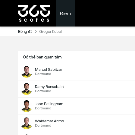
Điểm
Bóng đá
Gregor Kobel
Có thể bạn quan tâm
Marcel Sabitzer
Dortmund
Ramy Bensebaini
Dortmund
Jobe Bellingham
Dortmund
Waldemar Anton
Dortmund