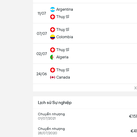
Argentina
11/07
Thụy Sĩ
Thụy Sĩ
07/07
Colombia
Thụy Sĩ
02/07
Algeria
Thụy Sĩ
24/06
Canada
Xem
Lịch sử Sự nghiệp
Chuyển nhượng
€1
01/07/2021
Chuyển nhượng
€4
28/07/2020