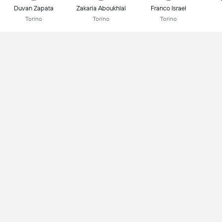
Duvan Zapata
Zakaria Aboukhlal
Franco Israel
Torino
Torino
Torino