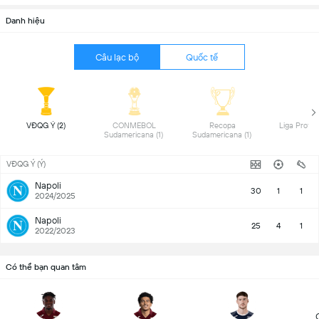
Danh hiệu
Câu lạc bộ
Quốc tế
 VĐQG Ý (2) 
 CONMEBOL 
 Recopa 
Sudamericana (1) 
Sudamericana (1) 
VĐQG Ý (Ý)
Napoli
30
1
1
2024/2025
Napoli
25
4
1
2022/2023
Có thể bạn quan tâm