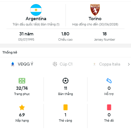
Argentina
Torino
Trận đấu quốc tế(6) Bàn thắng (1)
Hợp đồng cho đến (30/06/2028)
31 năm
1.80
18
05/07/1995
Chiều cao
Jersey Number
Thống kê
VĐQG Ý
Cúp C1
Coppa Italia
32/74
11
0
Trang phục
Bàn thắng
Hỗ trợ
6.9
1
0
Xếp hạng
Thẻ vàng
Thẻ đỏ