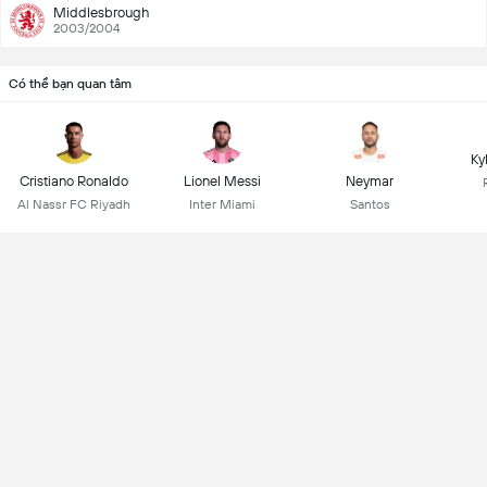
Middlesbrough
2003/2004
Có thể bạn quan tâm
Ky
Cristiano Ronaldo
Lionel Messi
Neymar
Al Nassr FC Riyadh
Inter Miami
Santos