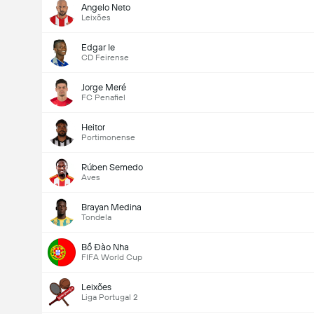
Angelo Neto
Leixões
Edgar Ie
CD Feirense
Jorge Meré
FC Penafiel
Heitor
Portimonense
Rúben Semedo
Aves
Brayan Medina
Tondela
Bồ Đào Nha
FIFA World Cup
Leixões
Liga Portugal 2