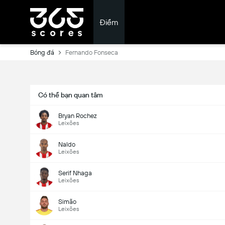
Điểm
Bóng đá
Fernando Fonseca
Có thể bạn quan tâm
Bryan Rochez
Leixões
Naldo
Leixões
Serif Nhaga
Leixões
Simão
Leixões