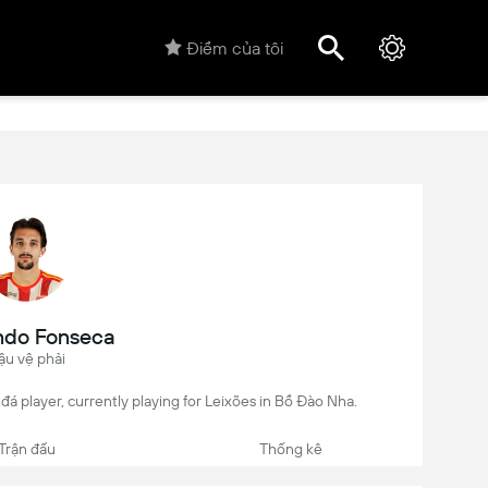
Điểm của tôi
ndo Fonseca
ậu vệ phải
á player, currently playing for Leixões in Bồ Đào Nha.
Trận đấu
Thống kê