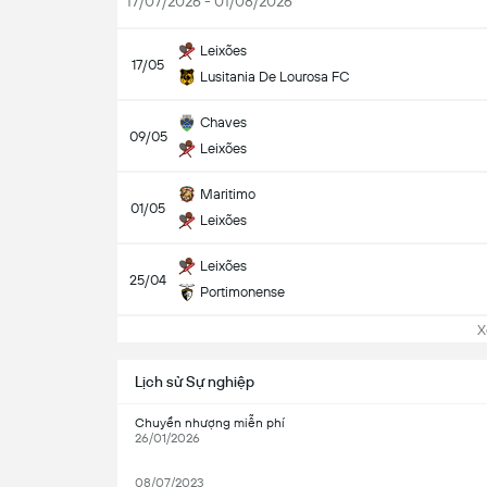
17/07/2026 - 01/08/2026
Leixões
17/05
Lusitania De Lourosa FC
Chaves
09/05
Leixões
Maritimo
01/05
Leixões
Leixões
25/04
Portimonense
Xem
Lịch sử Sự nghiệp
Chuyển nhượng miễn phí
26/01/2026
08/07/2023