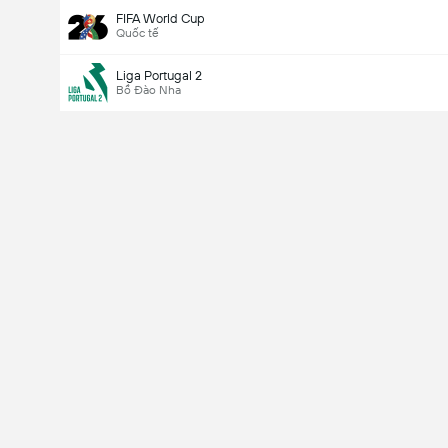
FIFA World Cup
Quốc tế
Liga Portugal 2
Bồ Đào Nha
Last Goalscorer
V
X