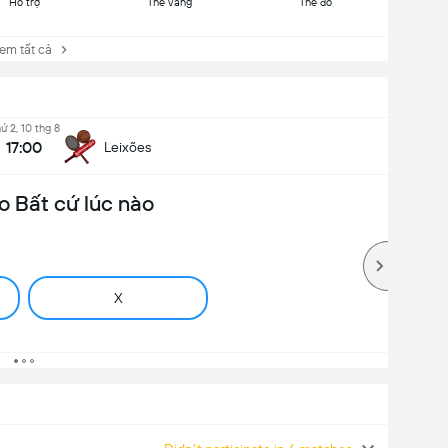
Hỗ trợ
Thẻ vàng
Thẻ đỏ
 tất cả
ứ 2, 10 thg 8
17:00
Leixões
o Bất cứ lúc nào
X