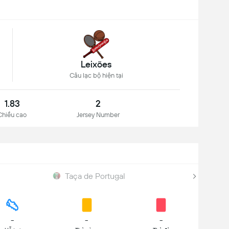
Leixões
Câu lạc bộ hiện tại
1.83
2
Chiều cao
Jersey Number
Taça de Portugal
-
-
-