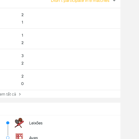
Didn't participate in 6 matches
2
1
1
2
3
2
2
0
 tất cả
Leixões
Aves