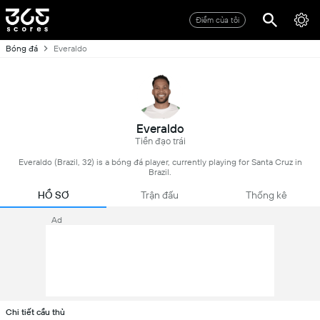
Điểm của tôi
Bóng đá
Everaldo
Everaldo
Tiền đạo trái
Everaldo (Brazil, 32) is a bóng đá player, currently playing for Santa Cruz in
Brazil.
HỒ SƠ
Trận đấu
Thống kê
Ad
Chi tiết cầu thủ