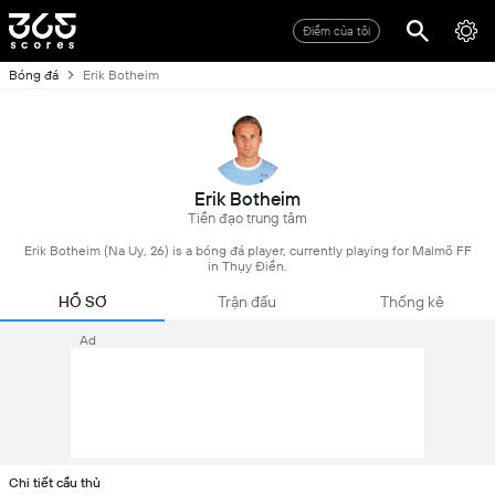
Điểm của tôi
Bóng đá
Erik Botheim
Erik Botheim
Tiền đạo trung tâm
Erik Botheim (Na Uy, 26) is a bóng đá player, currently playing for Malmö FF
in Thụy Điển.
HỒ SƠ
Trận đấu
Thống kê
Ad
Chi tiết cầu thủ