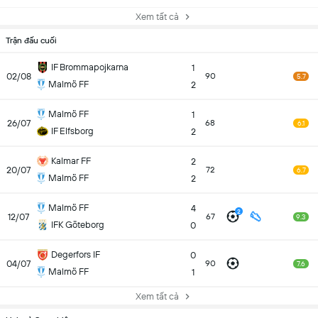
Xem tất cả
Trận đấu cuối
IF Brommapojkarna
1
02/08
90
5.7
Malmö FF
2
Malmö FF
1
26/07
68
6.1
IF Elfsborg
2
Kalmar FF
2
20/07
72
6.7
Malmö FF
2
Malmö FF
4
2
12/07
67
9.3
IFK Göteborg
0
Degerfors IF
0
04/07
90
7.6
Malmö FF
1
Xem tất cả