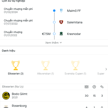
Lịch sử Sự nghiệp
Chuyển nhượng miễn phí
Malmö FF
01/02/2024
Chuyển nhượng miễn phí
Salernitana
07/07/2022
Chuyển nhượng
€7.5M
Krasnodar
01/01/2022
Xem thêm
Danh hiệu
 Eliteserien (3) 
 Allsvenskan (1) 
 Svenska Cupen (1) 
Eliteserien (Na Uy)
Bodo Glimt
30
15
3
2021
Rosenborg
6
1
0