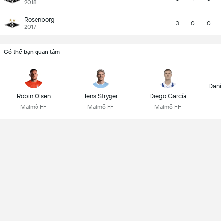
2018
Rosenborg
3
0
0
2017
Có thể bạn quan tâm
Daní
Robin Olsen
Jens Stryger
Diego García
Malmö FF
Malmö FF
Malmö FF