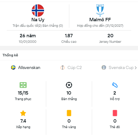
Na Uy
Malmö FF
Trận đấu quốc tế(2) Bàn thắng (0)
Hợp đồng cho đến (31/12/2027)
26 năm
1.87
20
10/01/2000
Chiều cao
Jersey Number
Thống kê
Allsvenskan
Cúp C2
Svenska Cupe
15/15
10
2
Trang phục
Bàn thắng
Hỗ trợ
7.4
0
0
Xếp hạng
Thẻ vàng
Thẻ đỏ