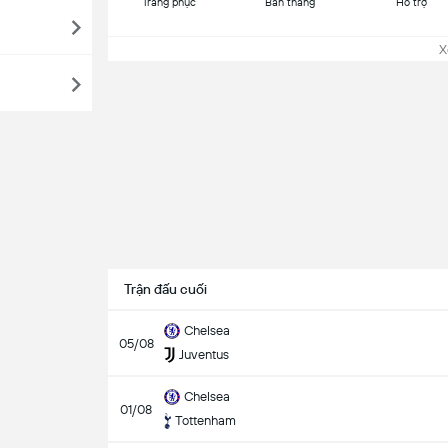
Trang phục
Bàn thắng
Hỗ trợ
Xem
Trận đấu cuối
Chelsea
05/08
Juventus
Chelsea
01/08
Tottenham