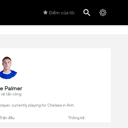
Điểm của tôi
e Palmer
 vệ tấn công
player, currently playing for Chelsea in Anh.
Trận đấu
Thống kê