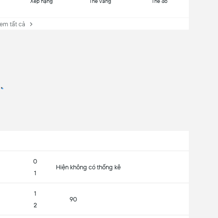
Xếp hạng
Thẻ vàng
Thẻ đỏ
 tất cả
0
Hiện không có thống kê
1
1
90
2