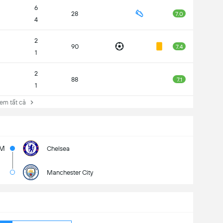
6
28
7.0
4
2
90
7.4
1
2
88
7.1
1
 tất cả
3M
Chelsea
Manchester City