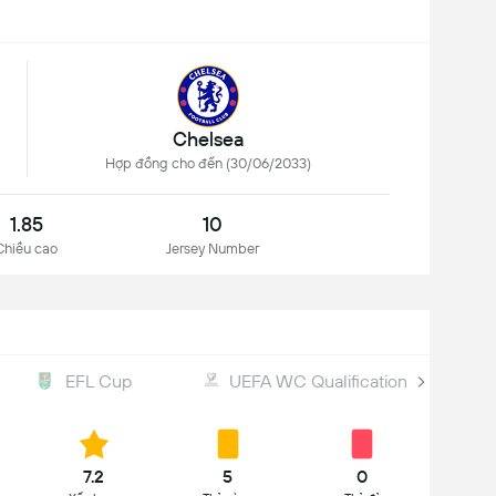
Chelsea
Hợp đồng cho đến (30/06/2033)
1.85
10
Chiều cao
Jersey Number
EFL Cup
UEFA WC Qualification
7.2
5
0