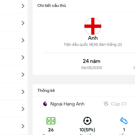
Chi tiết cầu thủ
Anh
Trận đấu quốc tế(14) Bàn thắng (2)
24 năm
06/05/2002
Thống kê
Ngoại Hạng Anh
Cúp C1
26
10(5Pk)
1