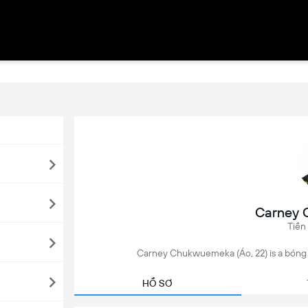
Carney
Tiền
Carney Chukwuemeka (Áo, 22) is a bóng đ
HỒ SƠ