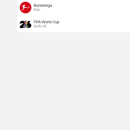
Bundesliga
Đức
FIFA World Cup
Quốc tế
Last Goalscorer
V
X