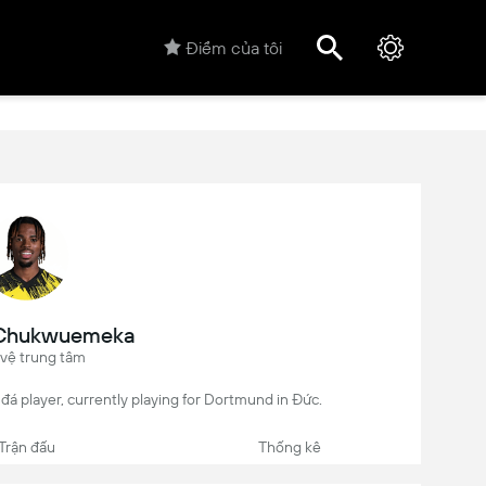
Điểm của tôi
 Chukwuemeka
 vệ trung tâm
á player, currently playing for Dortmund in Đức.
Trận đấu
Thống kê