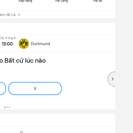
Xếp hạng
Thẻ vàng
Thẻ đỏ
 tất cả
CN, 9 thg 8
13:00
Dortmund
o Bất cứ lúc nào
X
0