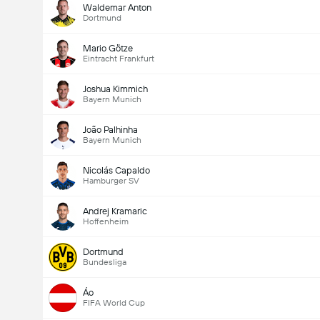
Waldemar Anton
Dortmund
Mario Götze
Eintracht Frankfurt
Joshua Kimmich
Bayern Munich
João Palhinha
Bayern Munich
Nicolás Capaldo
Hamburger SV
Andrej Kramaric
Hoffenheim
Dortmund
Bundesliga
Áo
FIFA World Cup