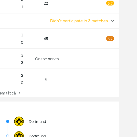
22
6.7
1
Didn't participate in 3 matches
3
45
5.7
0
3
On the bench
3
2
6
0
 tất cả
Dortmund
Dortmund