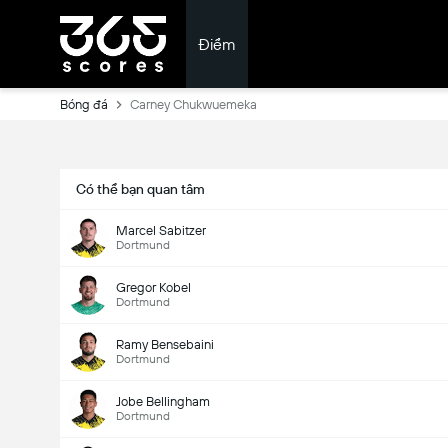
Điểm
Bóng đá
Carney Chukwuemeka
Có thể bạn quan tâm
Marcel Sabitzer
Dortmund
Gregor Kobel
Dortmund
Ramy Bensebaini
Dortmund
Jobe Bellingham
Dortmund