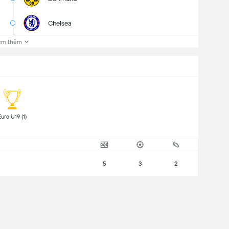
Chelsea
em thêm
 Euro U19 (1) 
5
3
2