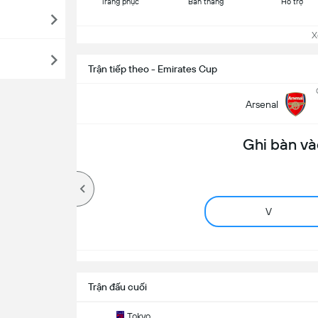
Trang phục
Bàn thắng
Hỗ trợ
Xem
Trận tiếp theo - Emirates Cup
Arsenal
Ghi bàn và
V
Trận đấu cuối
Tokyo