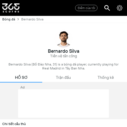
Điểm của tôi
Bóng đá
Bernardo Silva
Bernardo Silva
Tiền vệ tấn công
Bernardo Silva (Bồ Đào Nha, 31) is a bóng đá player, currently playing for
Real Madrid in Tây Ban Nha.
HỒ SƠ
Trận đấu
Thống kê
Ad
Chi tiết cầu thủ