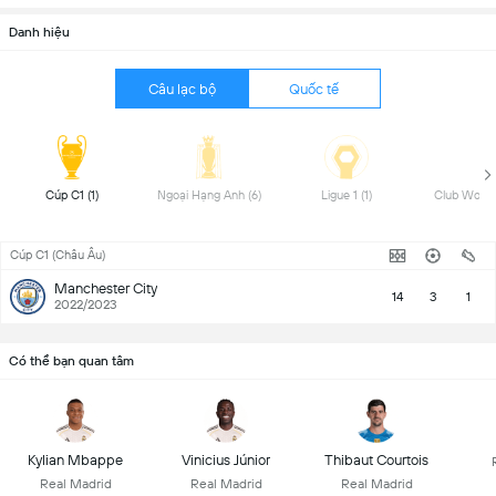
Danh hiệu
Câu lạc bộ
Quốc tế
 Cúp C1 (1) 
 Ngoại Hạng Anh (6) 
 Ligue 1 (1) 
Cúp C1 (Châu Âu)
Manchester City
14
3
1
2022/2023
Có thể bạn quan tâm
Kylian Mbappe
Vinicius Júnior
Thibaut Courtois
Real Madrid
Real Madrid
Real Madrid