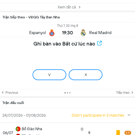
Xem tất cả
Trận tiếp theo - VĐQG Tây Ban Nha
Thứ 7, 22 thg 8
19:30
Espanyol
Real Madrid
Ghi bàn vào Bất cứ lúc nào
V
X
Previous
Tiếp theo
Trận đấu cuối
24/07/2026 - 01/08/2026
Didn't participate in 3 matches
Bồ Đào Nha
0
06/07
8
5.9