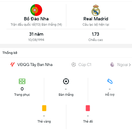
Bồ Đào Nha
Real Madrid
Trận đấu quốc tế(113) Bàn thắng (14)
Câu lạc bộ hiện tại
31 năm
1.73
10/08/1994
Chiều cao
Thống kê
VĐQG Tây Ban Nha
Cúp C1
Ngoại H
0
-
-
Trang phục
Bàn thắng
Hỗ trợ
-
-
Thẻ vàng
Thẻ đỏ