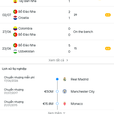
Tây Ban Nha
1
Bồ Đào Nha
2
02/07
29
6.5
Croatia
1
Colombia
0
27/06
On the bench
Bồ Đào Nha
0
Bồ Đào Nha
5
23/06
15
6.6
Uzbekistan
0
Xem tất cả
Lịch sử Sự nghiệp
Chuyển nhượng miễn phí
Real Madrid
17/06/2026
Chuyển nhượng
€50M
Manchester City
01/07/2017
Chuyển nhượng
€15.8M
Monaco
21/01/2015
Xem thêm