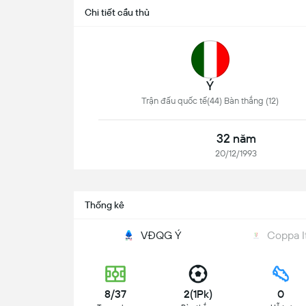
Chi tiết cầu thủ
Ý
Trận đấu quốc tế(44) Bàn thắng (12)
32 năm
20/12/1993
Thống kê
VĐQG Ý
Coppa It
8/37
2(1Pk)
0