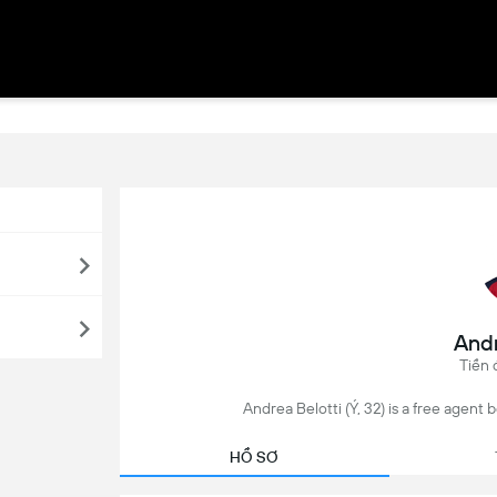
Andr
Tiền 
Andrea Belotti (Ý, 32) is a free agent b
HỒ SƠ