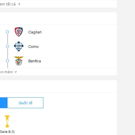
 tất cả
Cagliari
Como
Benfica
em thêm
Quốc tế
 Serie B (1) 