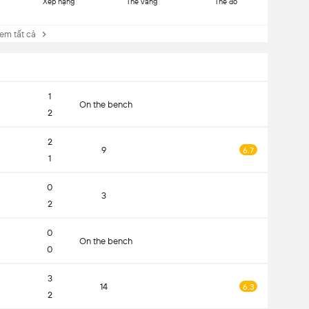
Xếp hạng
Thẻ vàng
Thẻ đỏ
 tất cả
1
On the bench
2
2
9
6.7
1
0
3
2
0
On the bench
0
3
14
6.3
2