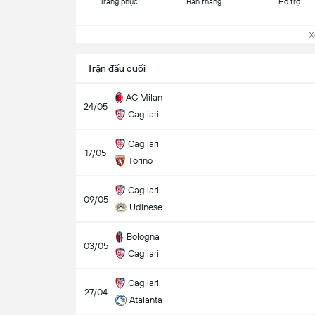
Trang phục
Bàn thắng
Hỗ trợ
Xem
Trận đấu cuối
AC Milan
24/05
Cagliari
Cagliari
17/05
Torino
Cagliari
09/05
Udinese
Bologna
03/05
Cagliari
Cagliari
27/04
Atalanta