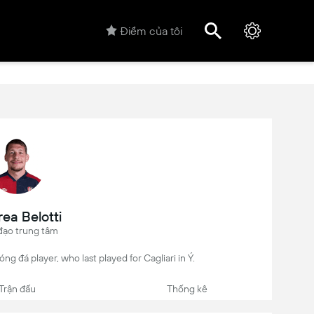
Điểm của tôi
ea Belotti
đạo trung tâm
óng đá player, who last played for Cagliari in Ý.
Trận đấu
Thống kê