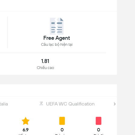
Free Agent
Câu lạc bộ hiện tại
1.81
Chiều cao
alia
UEFA WC Qualification
6.9
0
0