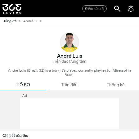
Điểm của tôi
Bóng đá
André Luis
André Luis
Tiền đạo trung tâm
André Luis (Brazil, 32) is a bóng đá player, currently playing for Mirassol in
Brazil.
HỒ SƠ
Trận đấu
Thống kê
Ad
Chi tiết cầu thủ