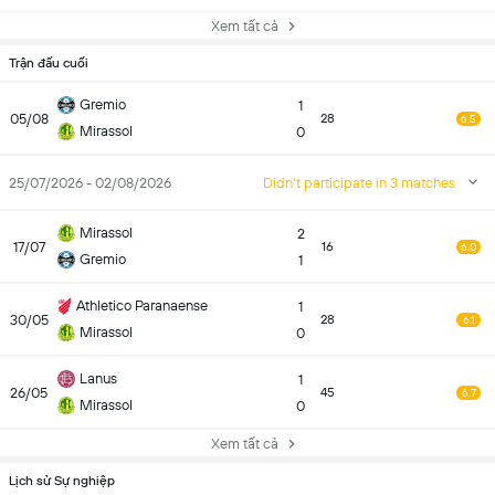
Xem tất cả
Trận đấu cuối
Gremio
1
05/08
28
6.5
Mirassol
0
25/07/2026 - 02/08/2026
Didn't participate in 3 matches
Mirassol
2
17/07
16
6.0
Gremio
1
Athletico Paranaense
1
30/05
28
6.1
Mirassol
0
Lanus
1
26/05
45
6.7
Mirassol
0
Xem tất cả
Lịch sử Sự nghiệp