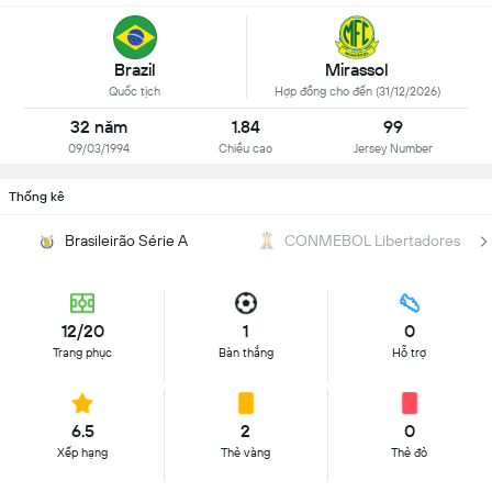
Brazil
Mirassol
Quốc tịch
Hợp đồng cho đến (31/12/2026)
32 năm
1.84
99
09/03/1994
Chiều cao
Jersey Number
Thống kê
Brasileirão Série A
CONMEBOL Libertadores
12/20
1
0
Trang phục
Bàn thắng
Hỗ trợ
6.5
2
0
Xếp hạng
Thẻ vàng
Thẻ đỏ