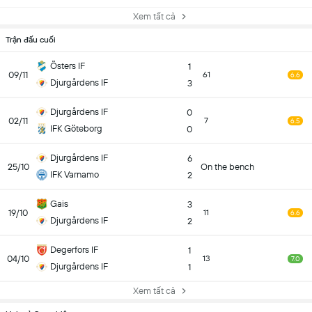
Xem tất cả
Trận đấu cuối
Östers IF
1
09/11
61
6.6
Djurgårdens IF
3
Djurgårdens IF
0
02/11
7
6.5
IFK Göteborg
0
Djurgårdens IF
6
25/10
On the bench
IFK Varnamo
2
Gais
3
19/10
11
6.6
Djurgårdens IF
2
Degerfors IF
1
04/10
13
7.0
Djurgårdens IF
1
Xem tất cả