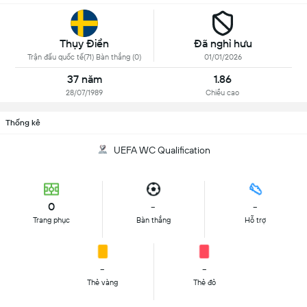
Thụy Điển
Đã nghỉ hưu
Trận đấu quốc tế(71) Bàn thắng (0)
01/01/2026
37 năm
1.86
28/07/1989
Chiều cao
Thống kê
UEFA WC Qualification
0
-
-
Trang phục
Bàn thắng
Hỗ trợ
-
-
Thẻ vàng
Thẻ đỏ