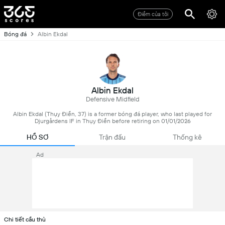
Điểm của tôi
Bóng đá
Albin Ekdal
Albin Ekdal
Defensive Midfield
Albin Ekdal (Thụy Điển, 37) is a former bóng đá player, who last played for
Djurgårdens IF in Thụy Điển before retiring on 01/01/2026
HỒ SƠ
Trận đấu
Thống kê
Ad
Chi tiết cầu thủ