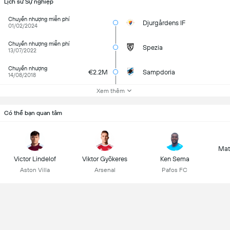
Lịch sử Sự nghiệp
Chuyển nhượng miễn phí
Djurgårdens IF
01/02/2024
Chuyển nhượng miễn phí
Spezia
13/07/2022
Chuyển nhượng
€2.2M
Sampdoria
14/08/2018
Xem thêm
Có thể bạn quan tâm
Mat
Victor Lindelof
Viktor Gyökeres
Ken Sema
Aston Villa
Arsenal
Pafos FC