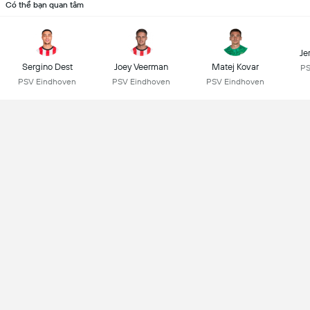
Có thể bạn quan tâm
Je
Sergino Dest
Joey Veerman
Matej Kovar
PS
PSV Eindhoven
PSV Eindhoven
PSV Eindhoven