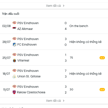
Xem tất cả
Trận đấu cuối
PSV Eindhoven
0
02/08
On the bench
AZ Alkmaar
4
PSV Eindhoven
3
28/07
Hiện không có thống kê
FC Eindhoven
0
PSV Eindhoven
1
25/07
75
6.3
Villarreal
3
PSV Eindhoven
7
18/07
Hiện không có thống kê
Union St. Gilloise
3
PSV Eindhoven
3
11/07
30
6.6
Rakow Czestochowa
2
Xem tất cả