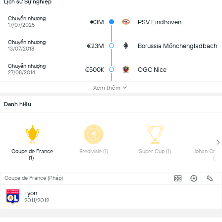
Lịch sử Sự nghiệp
Chuyển nhượng
€3M
PSV Eindhoven
17/07/2025
Chuyển nhượng
€23M
Borussia Mönchengladbach
13/07/2018
Chuyển nhượng
€500K
OGC Nice
27/08/2014
Xem thêm
Danh hiệu
 Coupe de France 
 Eredivisie (1) 
 Super Cup (1) 
 Johan Cruyff
(1) 
(1) 
Coupe de France (Pháp)
Lyon
2011/2012