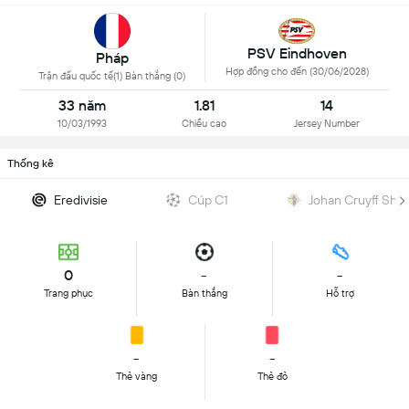
PSV Eindhoven
Pháp
Hợp đồng cho đến (30/06/2028)
Trận đấu quốc tế(1) Bàn thắng (0)
33 năm
1.81
14
10/03/1993
Chiều cao
Jersey Number
Thống kê
Eredivisie
Cúp C1
Johan Cruyff Shie
0
-
-
Trang phục
Bàn thắng
Hỗ trợ
-
-
Thẻ vàng
Thẻ đỏ