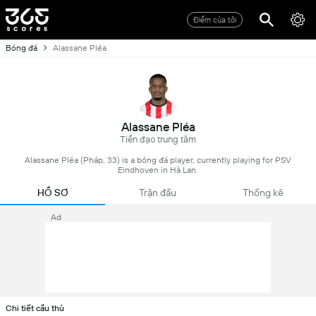
Điểm của tôi
Bóng đá
Alassane Pléa
Alassane Pléa
Tiền đạo trung tâm
Alassane Pléa (Pháp, 33) is a bóng đá player, currently playing for PSV
Eindhoven in Hà Lan.
HỒ SƠ
Trận đấu
Thống kê
Ad
Chi tiết cầu thủ