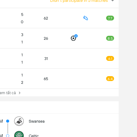
Didn't participate in 5 matches
5
62
7.7
0
3
2
26
8.5
1
1
31
6.1
1
1
65
6.4
2
 tất cả
6M
Swansea
9M
Celtic