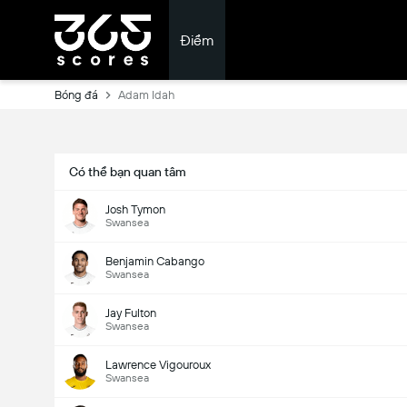
Điểm
Bóng đá
Adam Idah
Có thể bạn quan tâm
Josh Tymon
Swansea
Benjamin Cabango
Swansea
Jay Fulton
Swansea
Lawrence Vigouroux
Swansea