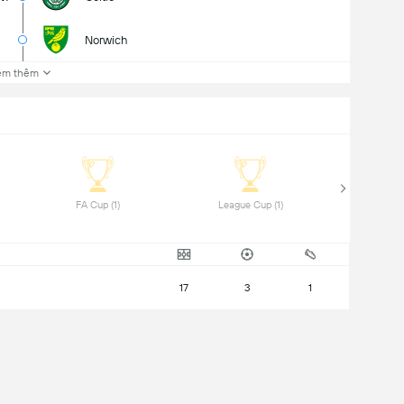
Norwich
em thêm
 FA Cup (1) 
 League Cup (1) 
17
3
1