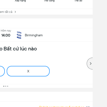
Xếp hạng
Thẻ vàng
Thẻ đỏ
 tất cả
Hôm nay
14:00
Birmingham
o Bất cứ lúc nào
X