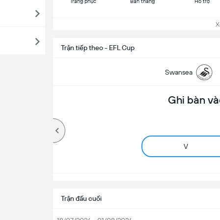
Trang phục
Bàn thắng
Hỗ trợ
Xem
Trận tiếp theo - EFL Cup
Swansea
Ghi bàn và
V
Trận đấu cuối