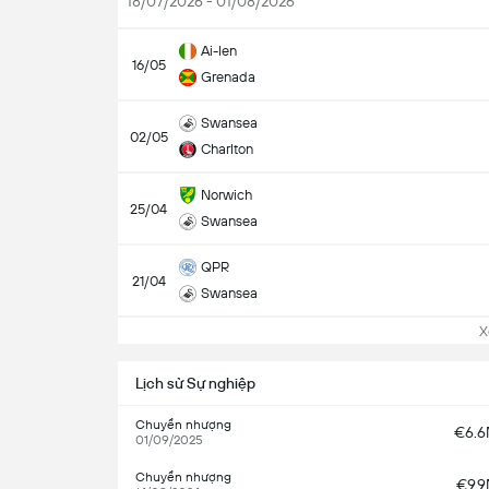
18/07/2026 - 01/08/2026
Ai-len
16/05
Grenada
Swansea
02/05
Charlton
Norwich
25/04
Swansea
QPR
21/04
Swansea
Xem
Lịch sử Sự nghiệp
Chuyển nhượng
€6.
01/09/2025
Chuyển nhượng
€9.