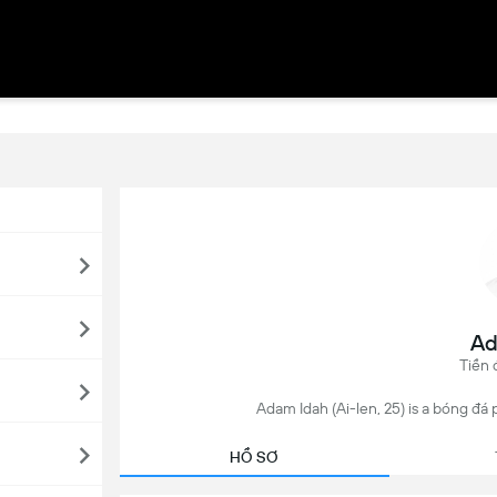
Ad
Tiền 
Adam Idah (Ai-len, 25) is a bóng đá 
HỒ SƠ