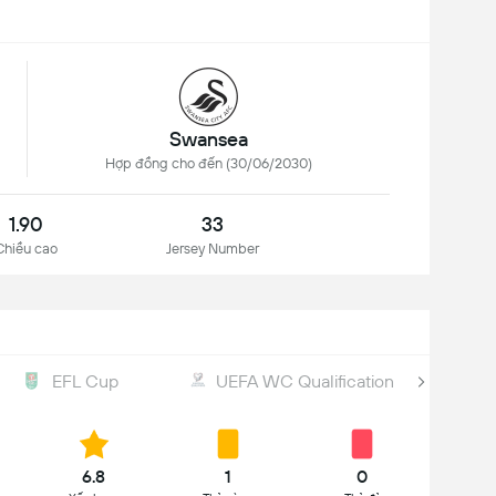
Swansea
Hợp đồng cho đến (30/06/2030)
1.90
33
Chiều cao
Jersey Number
EFL Cup
UEFA WC Qualification
6.8
1
0