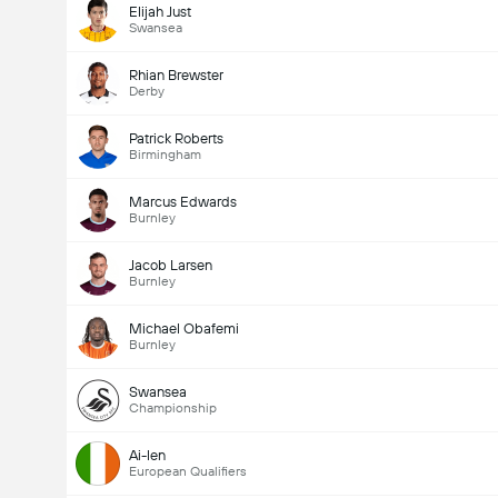
Elijah Just
Swansea
Rhian Brewster
Derby
Patrick Roberts
Birmingham
Marcus Edwards
Burnley
Jacob Larsen
Burnley
Michael Obafemi
Burnley
Swansea
Championship
Ai-len
European Qualifiers