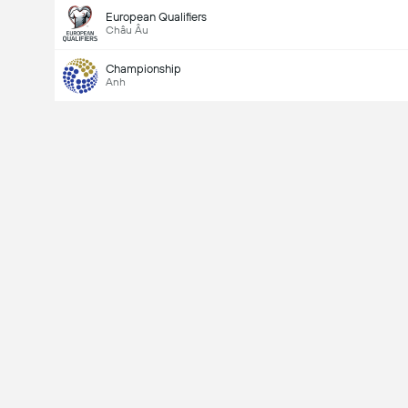
European Qualifiers
Châu Âu
Championship
Anh
Last Goalscorer
V
X