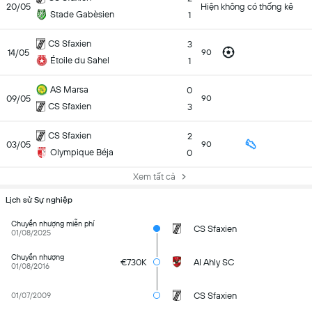
20/05
Hiện không có thống kê
Stade Gabèsien
1
CS Sfaxien
3
14/05
90
Étoile du Sahel
1
AS Marsa
0
09/05
90
CS Sfaxien
3
CS Sfaxien
2
03/05
90
Olympique Béja
0
Xem tất cả
Lịch sử Sự nghiệp
Chuyển nhượng miễn phí
CS Sfaxien
01/08/2025
Chuyển nhượng
€730K
Al Ahly SC
01/08/2016
CS Sfaxien
01/07/2009