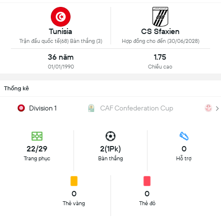
Tunisia
CS Sfaxien
Trận đấu quốc tế(68) Bàn thắng (3)
Hợp đồng cho đến (30/06/2028)
36 năm
1.75
01/01/1990
Chiều cao
Thống kê
Division 1
CAF Confederation Cup
C
22/29
2(1Pk)
0
Trang phục
Bàn thắng
Hỗ trợ
0
0
Thẻ vàng
Thẻ đỏ