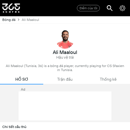
Điểm của tôi
Bóng đá
Ali Maaloul
Ali Maaloul
Hậu vệ trái
Ali Maaloul (Tunisia, 36) is a bóng đá player, currently playing for CS Sfaxien
in Tunisia.
HỒ SƠ
Trận đấu
Thống kê
Ad
Chi tiết cầu thủ