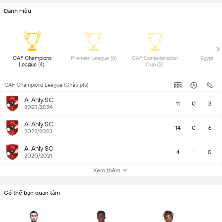
Danh hiệu
 CAF Champions 
 Premier League (6) 
 CAF Confederation 
League (4) 
Cup (2) 
CAF Champions League (Châu phi)
Al Ahly SC
11
0
3
2023/2024
Al Ahly SC
14
0
6
2022/2023
Al Ahly SC
4
1
0
2020/2021
Xem thêm
Có thể bạn quan tâm