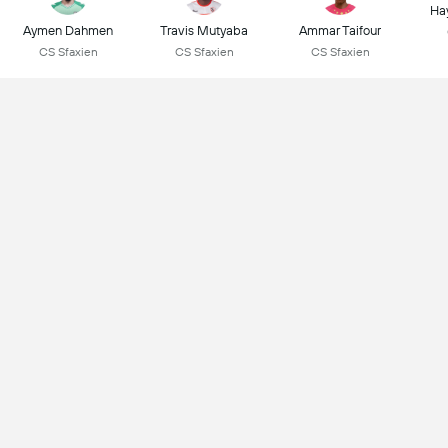
Ha
Aymen Dahmen
Travis Mutyaba
Ammar Taifour
CS Sfaxien
CS Sfaxien
CS Sfaxien