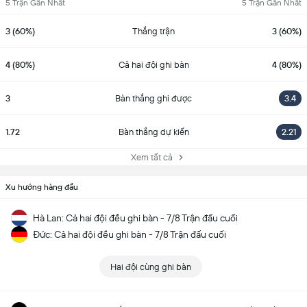
5 Trận Gần Nhất
5 Trận Gần Nhất
3 (60%)
Thắng trận
3 (60%)
4 (80%)
Cả hai đội ghi bàn
4 (80%)
3
Bàn thắng ghi được
3.4
1.72
Bàn thắng dự kiến
2.21
Xem tất cả
Xu hướng hàng đầu
Hà Lan: Cả hai đội đều ghi bàn - 7/8 Trận đấu cuối
Đức: Cả hai đội đều ghi bàn - 7/8 Trận đấu cuối
Hai đội cùng ghi bàn