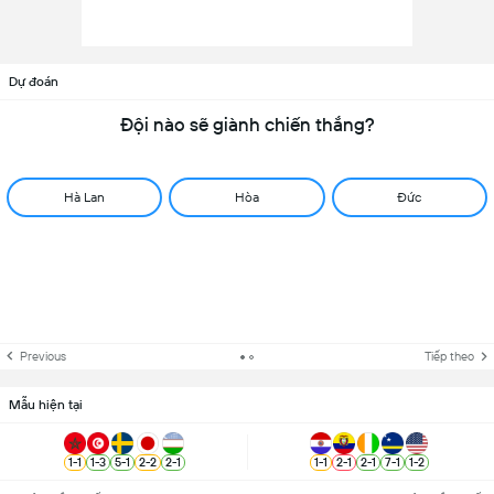
Dự đoán
Đội nào sẽ giành chiến thắng?
Hà Lan
Hòa
Đức
Previous
Tiếp theo
Mẫu hiện tại
1
-
1
1
-
3
5
-
1
2
-
2
2
-
1
1
-
1
2
-
1
2
-
1
7
-
1
1
-
2