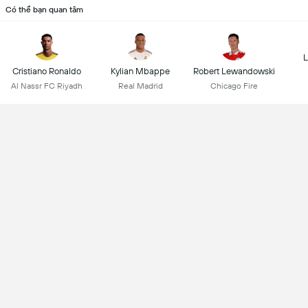
Có thể bạn quan tâm
L
Cristiano Ronaldo
Kylian Mbappe
Robert Lewandowski
Al Nassr FC Riyadh
Real Madrid
Chicago Fire