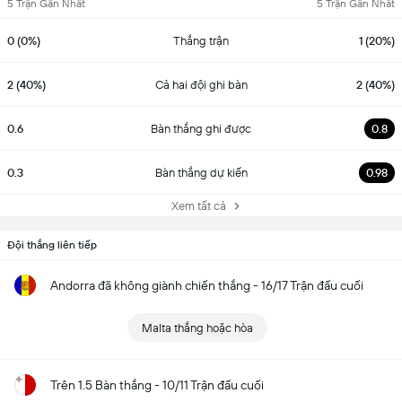
5 Trận Gần Nhất
5 Trận Gần Nhất
0 (0%)
Thắng trận
1 (20%)
2 (40%)
Cả hai đội ghi bàn
2 (40%)
0.6
Bàn thắng ghi được
0.8
0.3
Bàn thắng dự kiến
0.98
Xem tất cả
Đội thắng liên tiếp
Andorra đã không giành chiến thắng - 16/17 Trận đấu cuối
Malta thắng hoặc hòa
Trên 1.5 Bàn thắng - 10/11 Trận đấu cuối