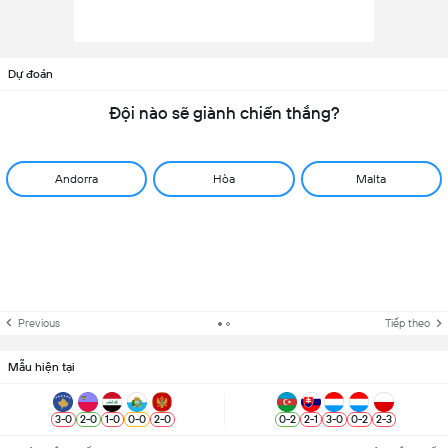
Dự đoán
Đội nào sẽ giành chiến thắng?
Andorra
Hòa
Malta
Previous
Tiếp theo
Mẫu hiện tại
3
-
0
2
-
0
1
-
0
0
-
0
2
-
0
0
-
2
2
-
1
3
-
0
0
-
2
2
-
3