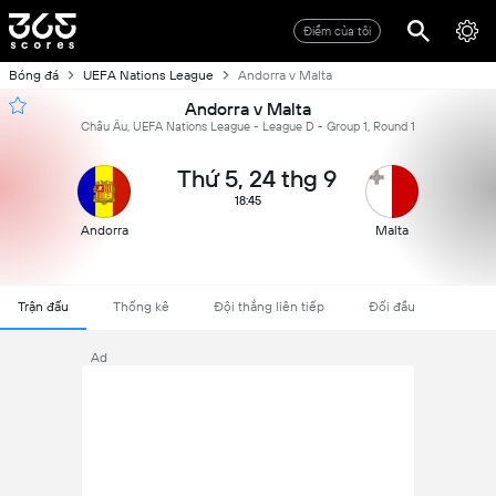
Điểm của tôi
Bóng đá
UEFA Nations League
Andorra v Malta
Andorra v Malta
Châu Âu, UEFA Nations League - League D - Group 1, Round 1
Thứ 5, 24 thg 9
18:45
Andorra
Malta
Trận đấu
Thống kê
Đội thắng liên tiếp
Đối đầu
Ad