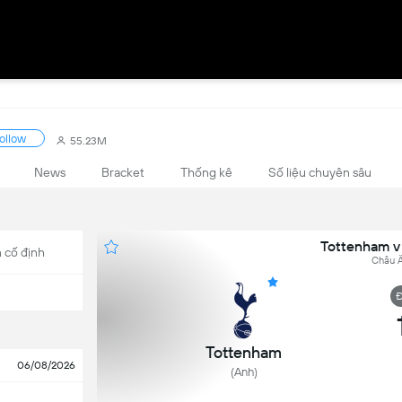
ollow
55.23M
News
Bracket
Thống kê
Số liệu chuyên sâu
Tottenham v
 cố định
Châu Â
Đ
Tottenham
06/08/2026
(Anh)