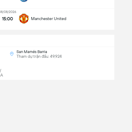
08/08/2026
15:00
Manchester United
San Mamés Barria
Tham dự trận đấu: 49,924
/
SA