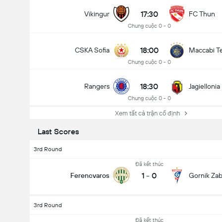
17:30
Vikingur
FC Thun
Chung cuộc 0 - 0
18:00
CSKA Sofia
Maccabi Te
Chung cuộc 0 - 0
Tổng bàn thắng trong trận đấu (2.5)
18:30
Rangers
Jagiellonia
Chung cuộc 0 - 0
Tổng bình chọn: 20,947
Xem tất cả trận cố định
Last Scores
3rd Round
Đã kết thúc
1
-
0
Ferencvaros
Gornik Zab
3rd Round
Đã kết thúc