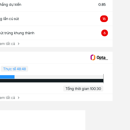
hắng dự kiến
0.85
g lần cú sút
16
sút trúng khung thành
6
 tất cả
Thực tế 48:48
Tổng thời gian 100:30
 tất cả