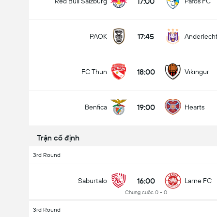
17:00
Red Bull Salzburg
Pafos FC
17:45
PAOK
Anderlech
18:00
FC Thun
Vikingur
19:00
Benfica
Hearts
Trận cố định
3rd Round
16:00
Saburtalo
Larne FC
Chung cuộc 0 - 0
3rd Round