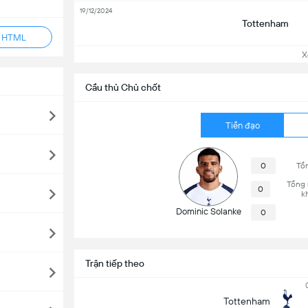
19/12/2024
Tottenham
ẻ HTML
Xem
Cầu thủ Chủ chốt
Tiền đạo
0
Tổn
Tổng 
0
k
Dominic Solanke
0
Trận tiếp theo
Tottenham