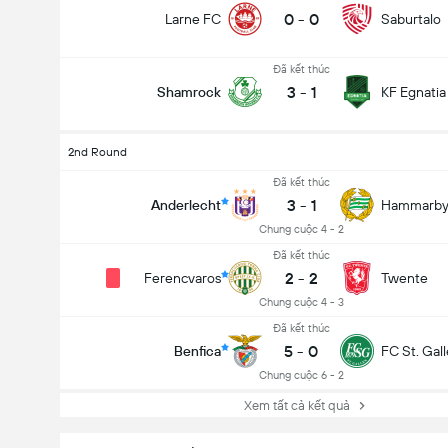
0
-
0
Larne FC
Saburtalo
Đã kết thúc
3
-
1
Shamrock
KF Egnatia
2nd Round
Đã kết thúc
3
-
1
Anderlecht
Hammarb
Chung cuộc 4 - 2
Đã kết thúc
2
-
2
Ferencvaros
Twente
Chung cuộc 4 - 3
Đã kết thúc
5
-
0
Benfica
FC St. Gal
Chung cuộc 6 - 2
Xem tất cả kết quả