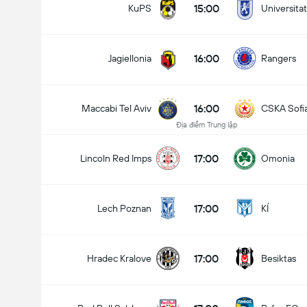
15:00
KuPS
Universita
16:00
Jagiellonia
Rangers
16:00
Maccabi Tel Aviv
CSKA Sofi
Địa điểm Trung lập
17:00
Lincoln Red Imps
Omonia
17:00
Lech Poznan
KÍ
17:00
Hradec Kralove
Besiktas