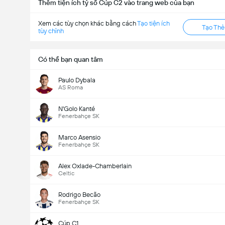
Thêm tiện ích tỷ số Cúp C2 vào trang web của bạn
Xem các tùy chọn khác bằng cách
Tạo tiện ích
Tạo Th
tùy chỉnh
Có thể bạn quan tâm
Paulo Dybala
AS Roma
N'Golo Kanté
Fenerbahçe SK
Marco Asensio
Fenerbahçe SK
Alex Oxlade-Chamberlain
Celtic
Rodrigo Becão
Fenerbahçe SK
Cúp C1