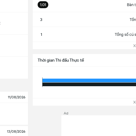
1.01
Bàn t
3
Tổn
t
1
Tổng số cú 
Xem
Thời gian Thi đấu Thực tế
11/08/2026
Xem
Ad
13/08/2026