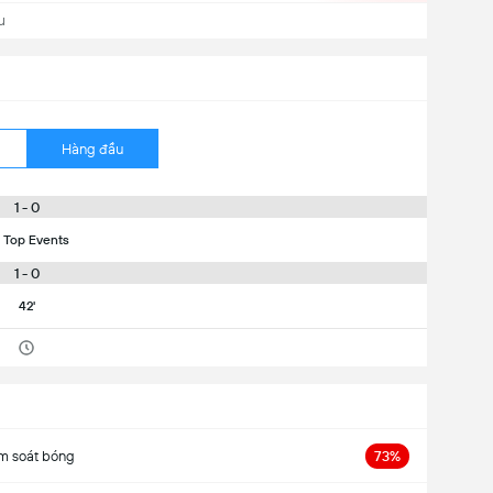
u
Hàng đầu
1 - 0
 Top Events
1 - 0
42'
m soát bóng
73%