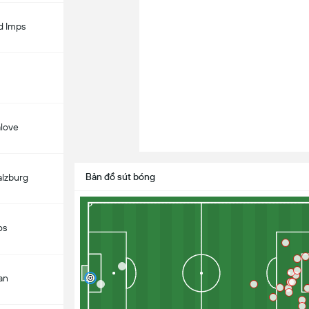
d Imps
alove
Bản đồ sút bóng
alzburg
os
an