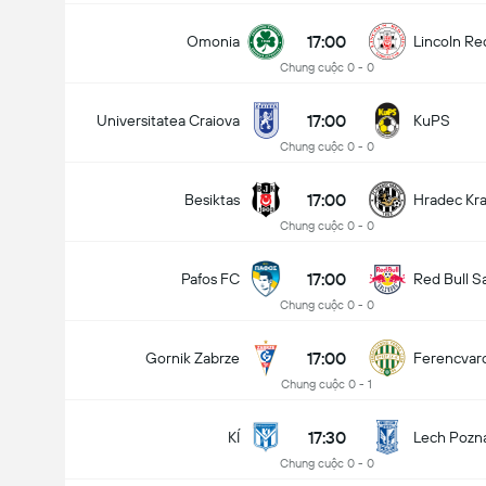
17:00
Omonia
Lincoln Re
Chung cuộc 0 - 0
17:00
Universitatea Craiova
KuPS
Chung cuộc 0 - 0
17:00
Besiktas
Hradec Kr
Chung cuộc 0 - 0
17:00
Pafos FC
Red Bull S
Chung cuộc 0 - 0
17:00
Gornik Zabrze
Ferencvar
Chung cuộc 0 - 1
17:30
KÍ
Lech Pozn
Chung cuộc 0 - 0