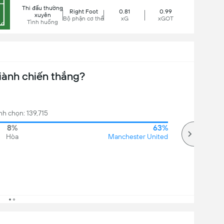
Thi đấu thường
Right Foot
0.81
0.99
xuyên
Bộ phận cơ thể
xG
xGOT
Tình huống
iành chiến thắng?
nh chọn: 139,715
8%
63%
Hòa
Manchester United