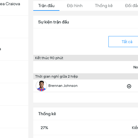
tea Craiova
Trận đấu
Đội hình
Thống kê
Đối đầ
Sự kiện trận đấu
Tất cả
a
Kết thúc 90 phút
No
Thời gian nghỉ giữa 2 hiệp
Brennan Johnson
Thống kê
27%
Kiể