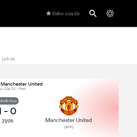
Điểm của tôi
Lịch sử
 Manchester United
u, Cúp C2 - Final
ã kết thúc
1
-
0
Manchester United
21/05
(Anh)