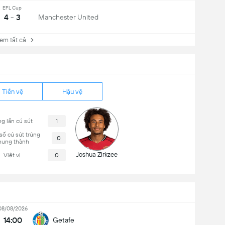
EFL Cup
4 - 3
Manchester United
 tất cả
Tiền vệ
Hậu vệ
g lần cú sút
1
số cú sút trúng
0
hung thành
Joshua Zirkzee
Việt vị
0
08/08/2026
14:00
Getafe