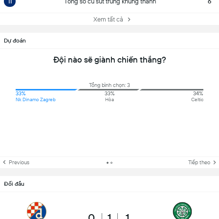
11
Tổng số cú sút trúng khung thành
6
Xem tất cả
Dự đoán
Đội nào sẽ giành chiến thắng?
Tổng bình chọn: 3
33%
33%
34%
Nk Dinamo Zagreb
Hòa
Celtic
Previous
Tiếp theo
Đối đầu
0
1
1