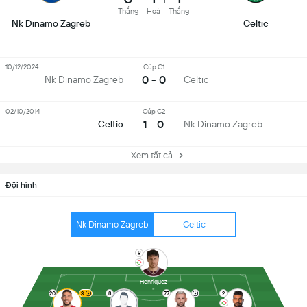
Thắng
Hoà
Thắng
Nk Dinamo Zagreb
Celtic
10/12/2024
Cúp C1
0 - 0
Nk Dinamo Zagreb
Celtic
02/10/2014
Cúp C2
1 - 0
Celtic
Nk Dinamo Zagreb
Xem tất cả
Đội hình
Nk Dinamo Zagreb
Celtic
9
Henriquez
20
3
8
77
2