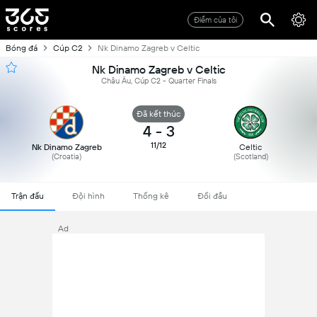
Điểm của tôi
Bóng đá
Cúp C2
Nk Dinamo Zagreb v Celtic
Nk Dinamo Zagreb v Celtic
Châu Âu, Cúp C2 - Quarter Finals
Đã kết thúc
4
-
3
11/12
Nk Dinamo Zagreb
Celtic
(Croatia)
(Scotland)
Trận đấu
Đội hình
Thống kê
Đối đầu
Ad