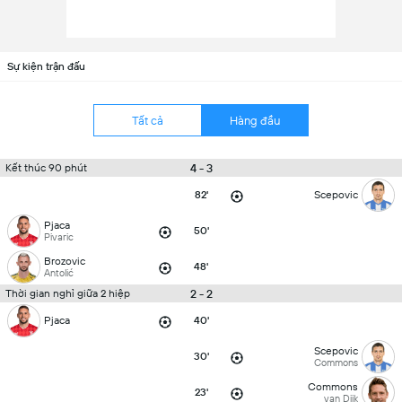
Sự kiện trận đấu
Tất cả
Hàng đầu
4 - 3
Kết thúc 90 phút
82'
Scepovic
Pjaca
50'
Pivaric
Brozovic
48'
Antolić
2 - 2
Thời gian nghỉ giữa 2 hiệp
Pjaca
40'
Scepovic
30'
Commons
Commons
23'
van Dijk