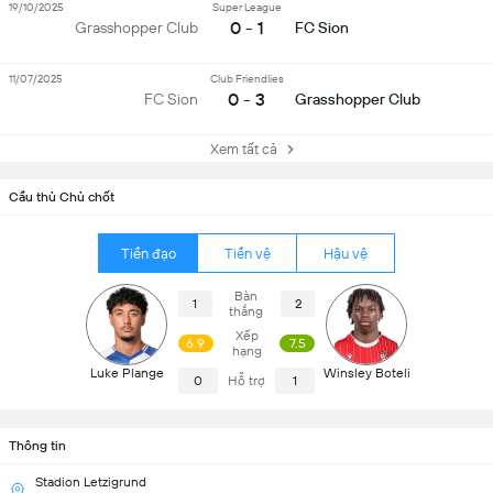
19/10/2025
Super League
0 - 1
Grasshopper Club
FC Sion
11/07/2025
Club Friendlies
0 - 3
FC Sion
Grasshopper Club
Xem tất cả
Cầu thủ Chủ chốt
Tiền đạo
Tiền vệ
Hậu vệ
Bàn
1
2
thắng
Xếp
6.9
7.5
hạng
Luke Plange
Winsley Boteli
0
Hỗ trợ
1
Thông tin
Stadion Letzigrund