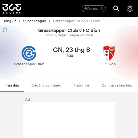
Điểm của tôi
Bóng đá
Super League
Grasshopper Club v FC Sion
Grasshopper Club v FC Sion
Thụy Sĩ, Super League, Round 4
CN, 23 thg 8
14:30
Grasshopper Club
FC Sion
Trận đấu
Cầu thủ còn thiếu
Thống kê
Đội thắng liên tiếp
Ad