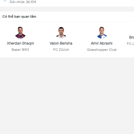
Sức chứa: 26,104
Có thể bạn quan tâm
Br
Xherdan Shaqiri
Valon Berisha
Amir Abrashi
FC 
Basel 1893
FC Zürich
Grasshopper Club