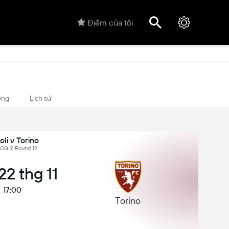
Điểm của tôi
ợng
Lịch sử
li v Torino
ĐQG Ý, Round 12
22 thg 11
17:00
Torino