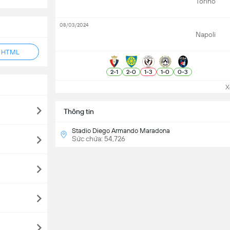
Torino
08/03/2024
Napoli
ẻ HTML
2
-
1
2
-
0
1
-
3
1
-
0
0
-
3
Xem
Thông tin
Stadio Diego Armando Maradona
Sức chứa: 54,726