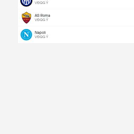
VĐQG Ý
AS Roma
VĐQG Ý
Napoli
VĐQG Ý