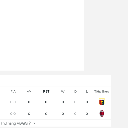
F:A
+/-
PST
W
D
L
Tiếp theo
0:0
0
0
0
0
0
0:0
0
0
0
0
0
 Thứ hạng VĐQG Ý