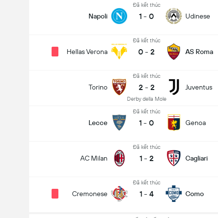
Đã kết thúc
1
-
0
Napoli
Udinese
Đã kết thúc
0
-
2
Hellas Verona
AS Roma
Đã kết thúc
2
-
2
Torino
Juventus
Derby della Mole
Đã kết thúc
1
-
0
Lecce
Genoa
Đã kết thúc
1
-
2
AC Milan
Cagliari
Đã kết thúc
1
-
4
Cremonese
Como