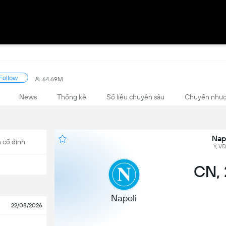
Follow
64.69M
News
Thống kê
Số liệu chuyên sâu
Chuyển như
Napo
 cố định
Ý, V
CN, 
Napoli
22/08/2026