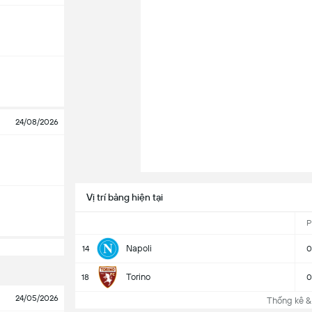
24/08/2026
Vị trí bảng hiện tại
P
Napoli
14
0
Torino
18
0
24/05/2026
Thống kê &