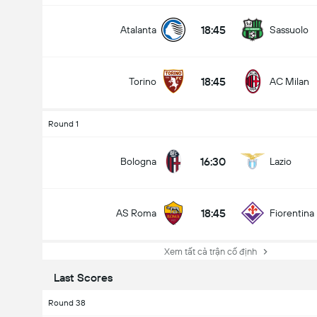
18:45
Atalanta
Sassuolo
18:45
Torino
AC Milan
Round 1
16:30
Bologna
Lazio
18:45
AS Roma
Fiorentina
Xem tất cả trận cố định
Last Scores
Round 38