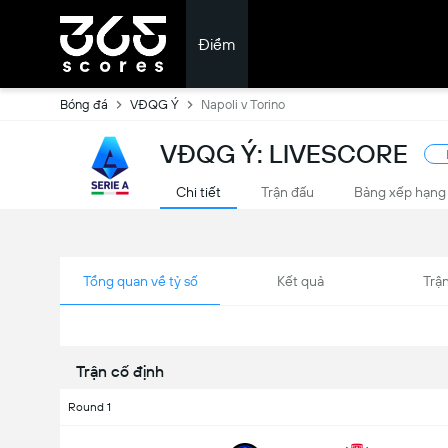
Điểm
Bóng đá
VĐQG Ý
Napoli v Torino
VĐQG Ý: LIVESCORE
Chi tiết
Trận đấu
Bảng xếp hạng
Tổng quan về tỷ số
Kết quả
Trận
Trận cố định
Round 1