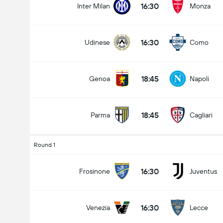
16:30
Inter Milan
Monza
16:30
Udinese
Como
Tổng bàn thắng trong trận đấu (2.5)
18:45
Genoa
Napoli
Kèo dưới
Kèo trên
18:45
Parma
Cagliari
Round 1
16:30
Frosinone
Juventus
16:30
Venezia
Lecce