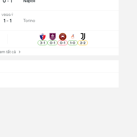
0 - 1
Napoli
VĐQG Ý
1 - 1
Torino
3
-
1
0
-
1
0
-
1
1
-
0
2
-
2
 tất cả