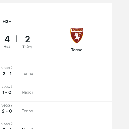
H2H
4
2
Hoà
Thắng
Torino
VĐQG Ý
2 - 1
Torino
VĐQG Ý
1 - 0
Napoli
VĐQG Ý
2 - 0
Torino
VĐQG Ý