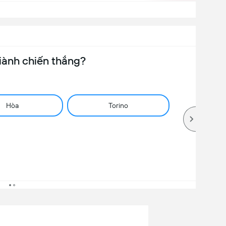
iành chiến thắng?
Hòa
Torino