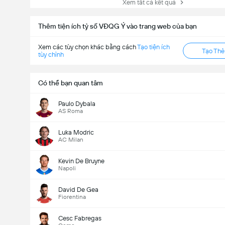
Xem tất cả kết quả
Thêm tiện ích tỷ số VĐQG Ý vào trang web của bạn
Xem các tùy chọn khác bằng cách
Tạo tiện ích
Tạo Th
tùy chỉnh
Có thể bạn quan tâm
Paulo Dybala
AS Roma
Luka Modric
AC Milan
Kevin De Bruyne
Napoli
David De Gea
Fiorentina
Cesc Fabregas