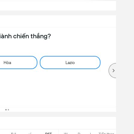
iành chiến thắng?
Hòa
Lazio