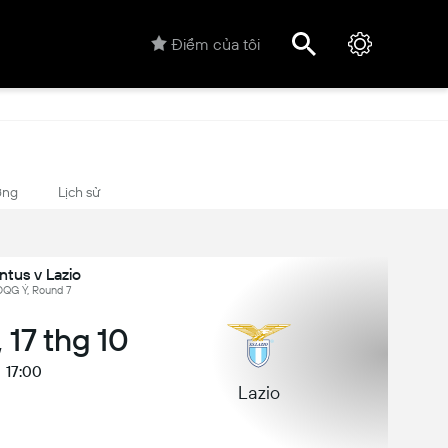
Điểm của tôi
ợng
Lịch sử
ntus v Lazio
ĐQG Ý, Round 7
 17 thg 10
17:00
Lazio