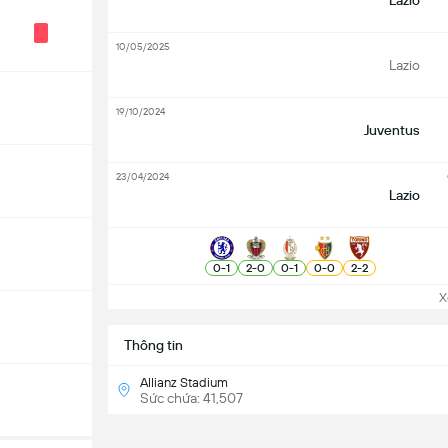
Lazio
10/05/2025
Lazio
19/10/2024
Juventus
23/04/2024
Lazio
0
-
1
2
-
0
0
-
1
0
-
0
2
-
2
Xem
Thông tin
Allianz Stadium
Sức chứa: 41,507