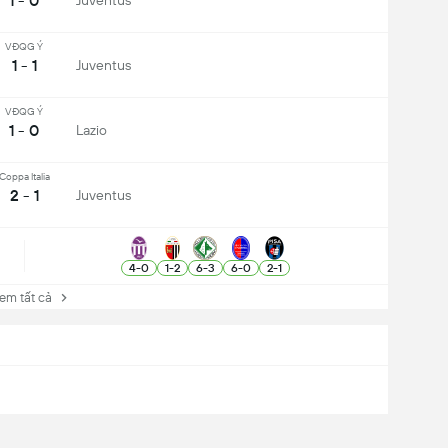
1 - 0
Juventus
VĐQG Ý
1 - 1
Juventus
VĐQG Ý
1 - 0
Lazio
Coppa Italia
2 - 1
Juventus
4
-
0
1
-
2
6
-
3
6
-
0
2
-
1
 tất cả