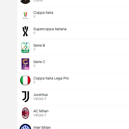
Como
Coppa Italia
Ý
Supercoppa Italiana
Ý
Serie B
Ý
Serie C
Ý
Coppa Italia Lega Pro
Ý
Juventus
VĐQG Ý
AC Milan
VĐQG Ý
Inter Milan