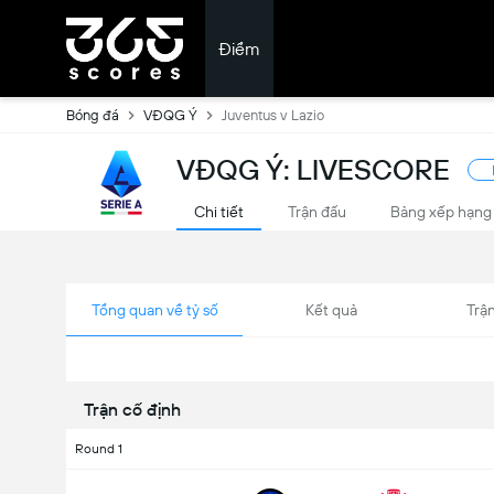
Điểm
Bóng đá
VĐQG Ý
Juventus v Lazio
VĐQG Ý: LIVESCORE
Chi tiết
Trận đấu
Bảng xếp hạng
Tổng quan về tỷ số
Kết quả
Trận
Trận cố định
Round 1