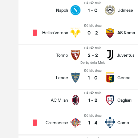
Đã kết thúc
1
-
0
Napoli
Udinese
Đã kết thúc
0
-
2
Hellas Verona
AS Roma
Đã kết thúc
2
-
2
Torino
Juventus
Derby della Mole
Đã kết thúc
1
-
0
Lecce
Genoa
Đã kết thúc
1
-
2
AC Milan
Cagliari
Đã kết thúc
1
-
4
Cremonese
Como