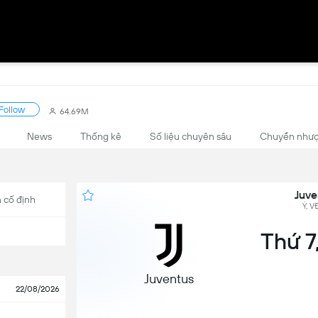
Follow
64.69M
News
Thống kê
Số liệu chuyên sâu
Chuyển như
Juve
 cố định
Ý, V
Thứ 7,
Juventus
22/08/2026