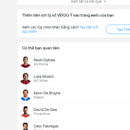
Xem tất cả kết quả
Thêm tiện ích tỷ số VĐQG Ý vào trang web của bạn
Xem các tùy chọn khác bằng cách
Tạo tiện ích
Tạo Th
tùy chỉnh
Có thể bạn quan tâm
Paulo Dybala
AS Roma
Luka Modric
AC Milan
Kevin De Bruyne
Napoli
David De Gea
Fiorentina
Cesc Fabregas