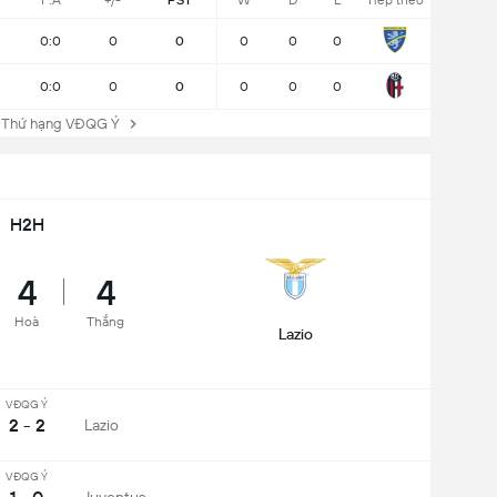
F:A
+/-
PST
W
D
L
Tiếp theo
0:0
0
0
0
0
0
0:0
0
0
0
0
0
 Thứ hạng VĐQG Ý
H2H
4
4
Hoà
Thắng
Lazio
VĐQG Ý
2 - 2
Lazio
VĐQG Ý