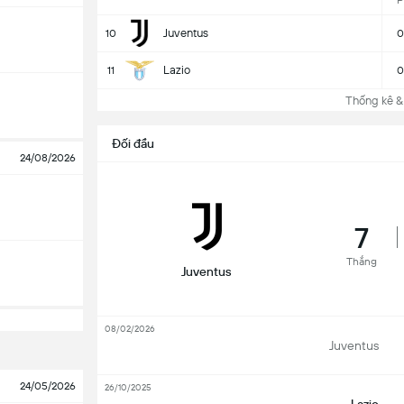
P
Juventus
10
0
Lazio
11
0
Thống kê &
Đối đầu
24/08/2026
7
Thắng
Juventus
08/02/2026
Juventus
24/05/2026
26/10/2025