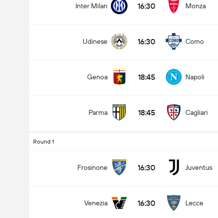
16:30
Inter Milan
Monza
16:30
Udinese
Como
Tổng bàn thắng trong trận đấu (2.5)
18:45
Genoa
Napoli
Kèo dưới
Kèo trên
18:45
Parma
Cagliari
Round 1
16:30
Frosinone
Juventus
16:30
Venezia
Lecce