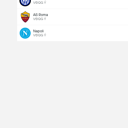
VĐQG Ý
AS Roma
VĐQG Ý
Napoli
VĐQG Ý