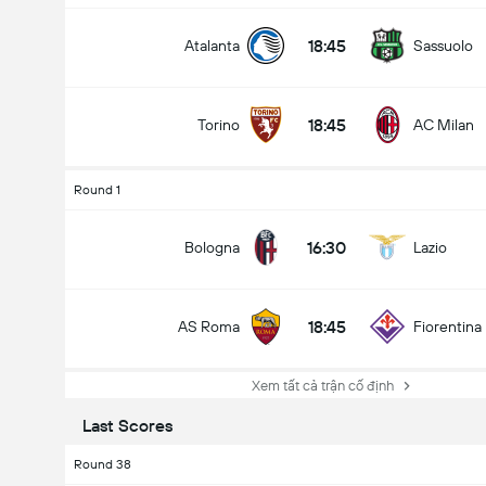
18:45
Atalanta
Sassuolo
18:45
Torino
AC Milan
Round 1
16:30
Bologna
Lazio
18:45
AS Roma
Fiorentina
Xem tất cả trận cố định
Last Scores
Round 38