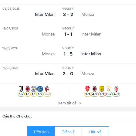
08/03/2025
VĐQG Ý
3 - 2
Inter Milan
Monza
15/09/2024
VĐQG Ý
1 - 1
Monza
Inter Milan
13/01/2024
VĐQG Ý
1 - 5
Monza
Inter Milan
19/08/2023
VĐQG Ý
2 - 0
Inter Milan
Monza
1
-
2
1
-
1
1
-
1
1
-
2
3
-
3
3
-
3
4
-
2
1
-
3
0
-
2
4
-
3
Xem tất cả
Cầu thủ Chủ chốt
Tiền đạo
Tiền vệ
Hậu vệ