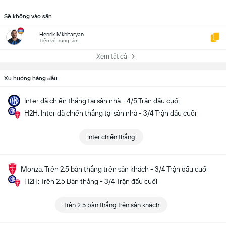
Sẽ không vào sân
Henrik Mkhitaryan
Tiền vệ trung tâm
Xem tất cả
Xu hướng hàng đầu
Inter đã chiến thắng tại sân nhà - 4/5 Trận đấu cuối
H2H: Inter đã chiến thắng tại sân nhà - 3/4 Trận đấu cuối
Inter chiến thắng
Monza: Trên 2.5 bàn thắng trên sân khách - 3/4 Trận đấu cuối
H2H: Trên 2.5 Bàn thắng - 3/4 Trận đấu cuối
Trên 2.5 bàn thắng trên sân khách