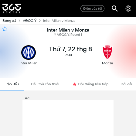
Điểm của tôi
Bóng đá
VĐQG Ý
Inter Milan v Monza
Inter Milan v Monza
Ý, VĐQG Ý, Round 1
Thứ 7, 22 thg 8
16:30
Inter Milan
Monza
Trận đấu
Cầu thủ còn thiếu
Đội thắng liên tiếp
Đối đầu
Ad