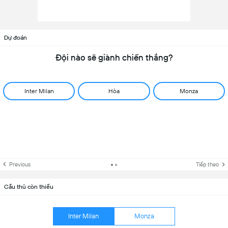
Dự đoán
Đội nào sẽ giành chiến thắng?
Inter Milan
Hòa
Monza
Previous
Tiếp theo
Cầu thủ còn thiếu
Inter Milan
Monza