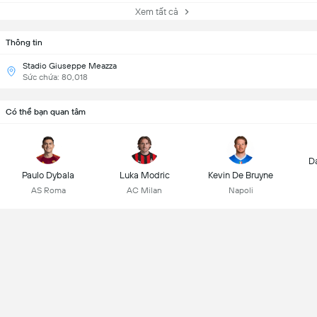
Xem tất cả
Thông tin
Stadio Giuseppe Meazza
Sức chứa: 80,018
Có thể bạn quan tâm
D
Paulo Dybala
Luka Modric
Kevin De Bruyne
AS Roma
AC Milan
Napoli