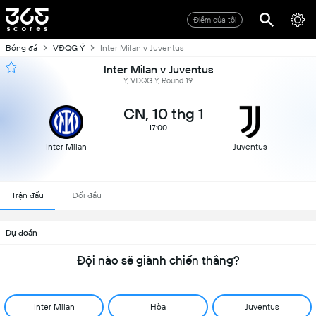
Điểm của tôi
Bóng đá
VĐQG Ý
Inter Milan v Juventus
Inter Milan v Juventus
Ý, VĐQG Ý, Round 19
CN, 10 thg 1
17:00
Inter Milan
Juventus
Trận đấu
Đối đầu
Dự đoán
Đội nào sẽ giành chiến thắng?
Inter Milan
Hòa
Juventus