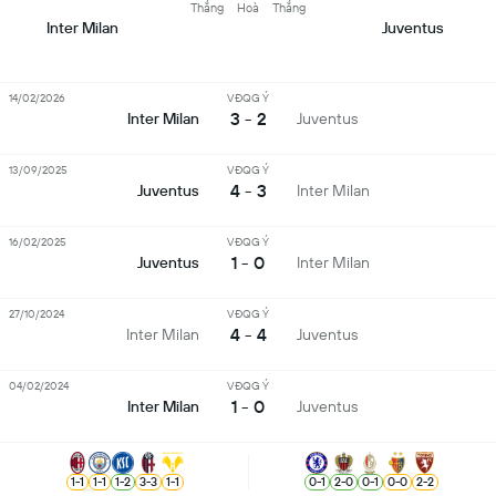
Thắng
Hoà
Thắng
Inter Milan
Juventus
14/02/2026
VĐQG Ý
3 - 2
Inter Milan
Juventus
13/09/2025
VĐQG Ý
4 - 3
Juventus
Inter Milan
16/02/2025
VĐQG Ý
1 - 0
Juventus
Inter Milan
27/10/2024
VĐQG Ý
4 - 4
Inter Milan
Juventus
04/02/2024
VĐQG Ý
1 - 0
Inter Milan
Juventus
1
-
1
1
-
1
1
-
2
3
-
3
1
-
1
0
-
1
2
-
0
0
-
1
0
-
0
2
-
2