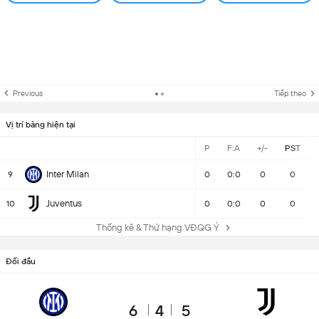
Previous
Tiếp theo
Vị trí bảng hiện tại
P
F:A
+/-
PST
Inter Milan
9
0
0:0
0
0
Juventus
10
0
0:0
0
0
Thống kê & Thứ hạng VĐQG Ý
Đối đầu
6
4
5