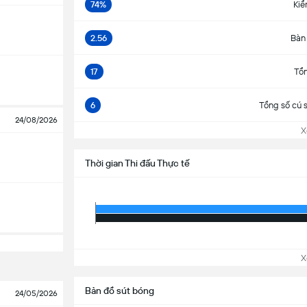
74%
Kiể
2.56
Bàn
17
Tổn
6
Tổng số cú 
24/08/2026
Xem
Thời gian Thi đấu Thực tế
Xem
Bản đồ sút bóng
24/05/2026