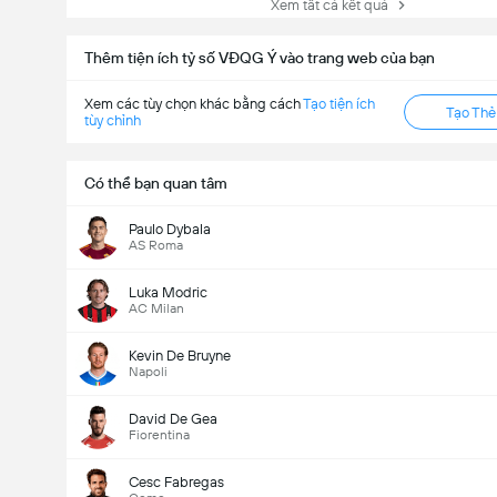
Xem tất cả kết quả
Thêm tiện ích tỷ số VĐQG Ý vào trang web của bạn
Xem các tùy chọn khác bằng cách
Tạo tiện ích
Tạo Th
tùy chỉnh
Có thể bạn quan tâm
Paulo Dybala
AS Roma
Luka Modric
AC Milan
Kevin De Bruyne
Napoli
David De Gea
Fiorentina
Cesc Fabregas