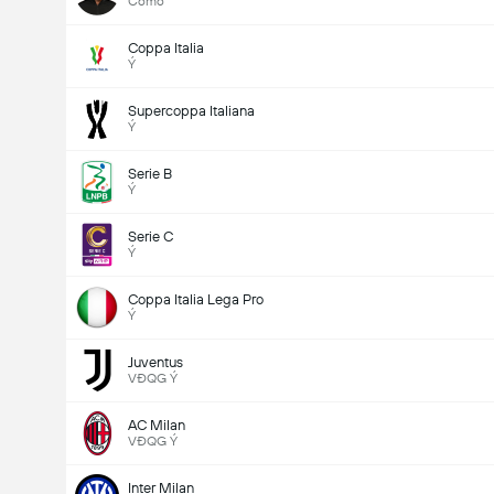
Como
Coppa Italia
Ý
Supercoppa Italiana
Ý
Serie B
Ý
Serie C
Ý
Coppa Italia Lega Pro
Ý
Juventus
VĐQG Ý
AC Milan
VĐQG Ý
Inter Milan