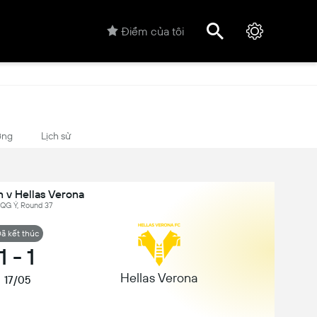
Điểm của tôi
ợng
Lịch sử
n v Hellas Verona
ĐQG Ý, Round 37
ã kết thúc
1
-
1
Hellas Verona
17/05