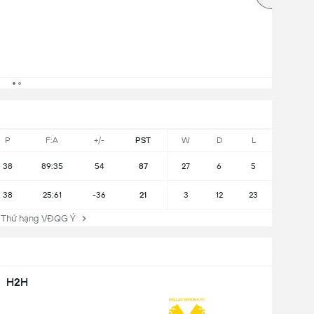
P
F:A
+/-
PST
W
D
L
38
89:35
54
87
27
6
5
38
25:61
-36
21
3
12
23
 Thứ hạng VĐQG Ý
H2H