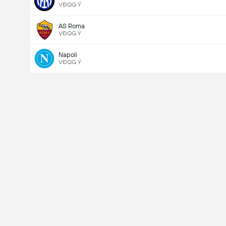
VĐQG Ý
AS Roma
VĐQG Ý
Napoli
VĐQG Ý