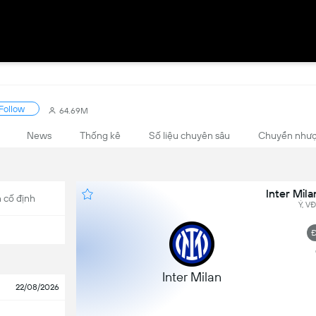
Follow
64.69M
News
Thống kê
Số liệu chuyên sâu
Chuyển như
Inter Mila
 cố định
Ý, V
Đ
Inter Milan
22/08/2026