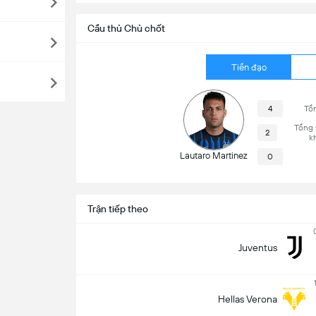
Cầu thủ Chủ chốt
Tiền đạo
4
Tổn
Tổng 
2
k
Lautaro Martinez
0
Trận tiếp theo
Juventus
Hellas Verona