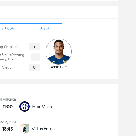
Tiền vệ
Hậu vệ
g lần cú sút
1
số cú sút trúng
1
hung thành
Amin Sarr
Việt vị
0
08/08/2026
11:00
Inter Milan
16/08/2026
18:45
Virtus Entella