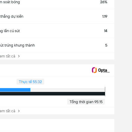
m soát bóng
26%
 thắng dự kiến
1.19
g lần cú sút
14
sút trúng khung thành
5
 tất cả
Thực tế 55:32
Tổng thời gian 95:15
 tất cả