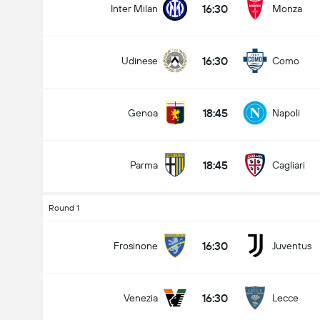
16:30
Inter Milan
Monza
16:30
Udinese
Como
18:45
Genoa
Napoli
18:45
Parma
Cagliari
Round 1
16:30
Frosinone
Juventus
16:30
Venezia
Lecce