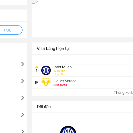
ẻ HTML
Vị trí bảng hiện tại
Inter Milan
1
Won title
Cúp C1
Hellas Verona
19
Relegated
Thống kê &
Đối đầu