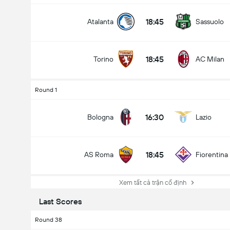
18:45
Atalanta
Sassuolo
18:45
Torino
AC Milan
Round 1
16:30
Bologna
Lazio
18:45
AS Roma
Fiorentina
Xem tất cả trận cố định
Last Scores
Round 38