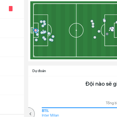
Dự đoán
Đội nào sẽ g
Tổng b
75%
81%
Kèo trên
Inter Milan