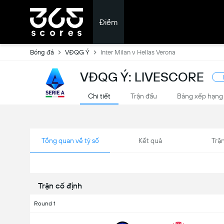
Điểm
Bóng đá
VĐQG Ý
Inter Milan v Hellas Verona
VĐQG Ý: LIVESCORE
Chi tiết
Trận đấu
Bảng xếp hạng
Tổng quan về tỷ số
Kết quả
Trận
Trận cố định
Round 1