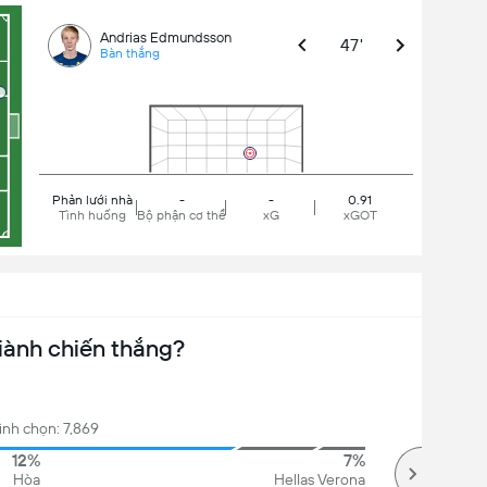
Andrias Edmundsson
47'
Bàn thắng
Phản lưới nhà
-
-
0.91
Tình huống
Bộ phận cơ thể
xG
xGOT
iành chiến thắng?
ình chọn: 7,869
12%
7%
Hòa
Hellas Verona