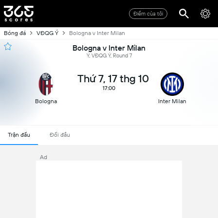
Điểm của tôi
Bóng đá
VĐQG Ý
Bologna v Inter Milan
Bologna v Inter Milan
Ý, VĐQG Ý, Round 7
Thứ 7, 17 thg 10
17:00
Bologna
Inter Milan
Trận đấu
Đối đầu
Ad