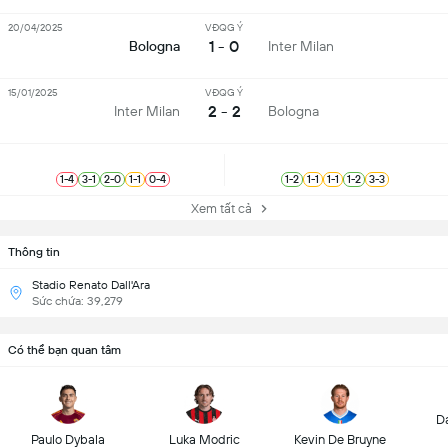
20/04/2025
VĐQG Ý
1 - 0
Bologna
Inter Milan
15/01/2025
VĐQG Ý
2 - 2
Inter Milan
Bologna
1
-
4
3
-
1
2
-
0
1
-
1
0
-
4
1
-
2
1
-
1
1
-
1
1
-
2
3
-
3
Xem tất cả
Thông tin
Stadio Renato Dall'Ara
Sức chứa: 39,279
Có thể bạn quan tâm
D
Paulo Dybala
Luka Modric
Kevin De Bruyne