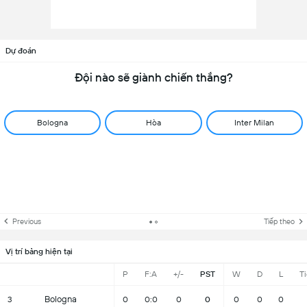
Dự đoán
Đội nào sẽ giành chiến thắng?
Bologna
Hòa
Inter Milan
Previous
Tiếp theo
Vị trí bảng hiện tại
P
F:A
+/-
PST
W
D
L
T
Bologna
3
0
0:0
0
0
0
0
0