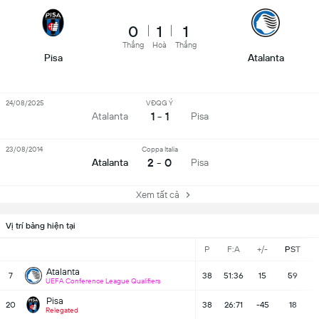
0
1
1
Thắng
Hoà
Thắng
Pisa
Atalanta
24/08/2025
VĐQG Ý
1 - 1
Atalanta
Pisa
23/08/2014
Coppa Italia
2 - 0
Atalanta
Pisa
Xem tất cả
Vị trí bảng hiện tại
P
F:A
+/-
PST
Atalanta
7
38
51:36
15
59
UEFA Conference League Qualifiers
Pisa
20
38
26:71
-45
18
Relegated