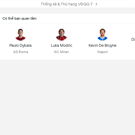
Thống kê & Thứ hạng VĐQG Ý
Có thể bạn quan tâm
D
Paulo Dybala
Luka Modric
Kevin De Bruyne
AS Roma
AC Milan
Napoli