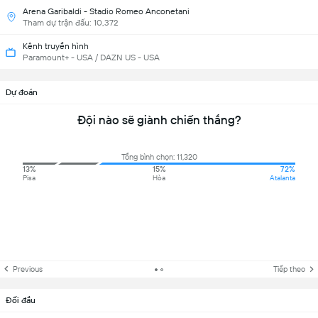
Arena Garibaldi - Stadio Romeo Anconetani
Tham dự trận đấu: 10,372
Kênh truyền hình
Paramount+ - USA / DAZN US - USA
Dự đoán
Đội nào sẽ giành chiến thắng?
Tổng bình chọn: 11,320
13%
15%
72%
Pisa
Hòa
Atalanta
Previous
Tiếp theo
Đối đầu