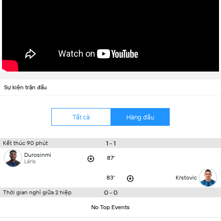
Sự kiện trận đấu
Tất cả
Hàng đầu
1 - 1
Kết thúc 90 phút
Durosinmi
87'
Léris
83'
Krstovic
0 - 0
Thời gian nghỉ giữa 2 hiệp
No Top Events