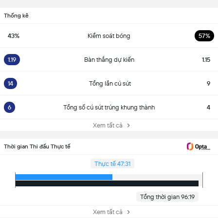
Thống kê
43%
Kiểm soát bóng
57%
1.19
Bàn thắng dự kiến
1.15
14
Tổng lần cú sút
9
6
Tổng số cú sút trúng khung thành
4
Xem tất cả
Thời gian Thi đấu Thực tế
Thực tế 47:31
Tổng thời gian 96:19
Xem tất cả