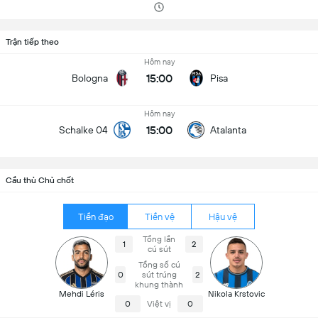
Trận tiếp theo
Hôm nay
15:00
Bologna
Pisa
Hôm nay
15:00
Schalke 04
Atalanta
Cầu thủ Chủ chốt
Tiền đạo
Tiền vệ
Hậu vệ
Tổng lần
1
2
cú sút
Tổng số cú
0
sút trúng
2
khung thành
Mehdi Léris
Nikola Krstovic
0
Việt vị
0