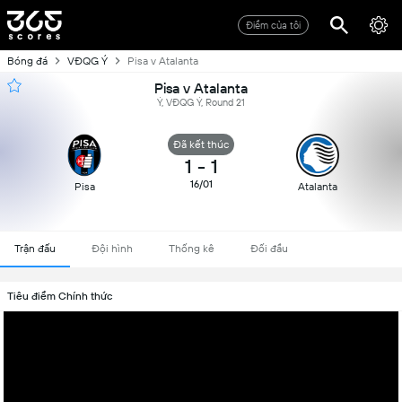
Điểm của tôi
Bóng đá
VĐQG Ý
Pisa v Atalanta
Pisa v Atalanta
Ý, VĐQG Ý, Round 21
Đã kết thúc
1
-
1
16/01
Pisa
Atalanta
Trận đấu
Đội hình
Thống kê
Đối đầu
Tiêu điểm Chính thức