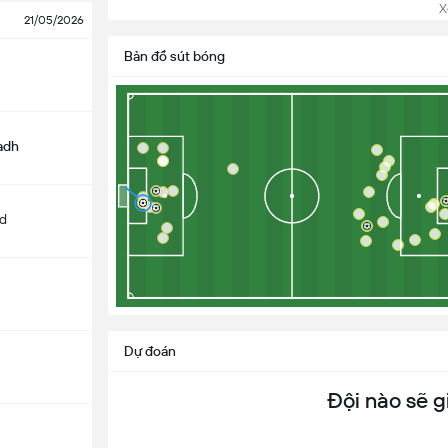
Xem
21/05/2026
Bản đồ sút bóng
yadh
d
Dự đoán
Đội nào sẽ g