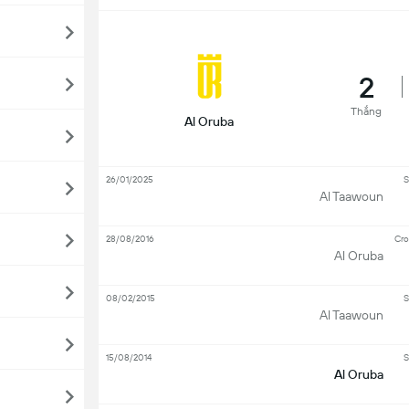
2
Thắng
Al Oruba
26/01/2025
S
Al Taawoun
28/08/2016
Cro
Al Oruba
08/02/2015
S
Al Taawoun
15/08/2014
S
Al Oruba