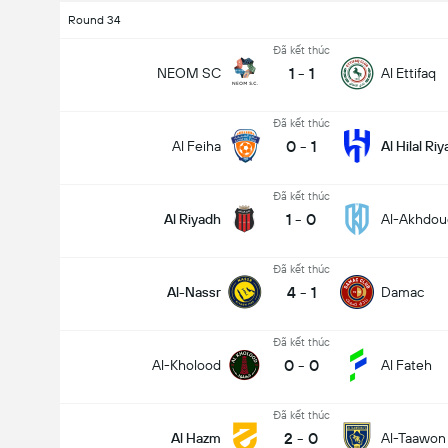
Round 34
Đã kết thúc
1
-
1
NEOM SC
Al Ettifaq
Đã kết thúc
0
-
1
Al Feiha
Al Hilal Ri
Đã kết thúc
1
-
0
Al Riyadh
Al-Akhdou
Đã kết thúc
4
-
1
Al-Nassr
Damac
Đã kết thúc
0
-
0
Al-Kholood
Al Fateh
Tổng bàn thắng trong trận đấu (2.5)
Đã kết thúc
2
-
0
Al Hazm
Al-Taawon