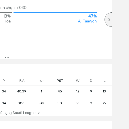
ình chọn: 7,030
13%
47%
Hòa
Al-Taawon
P
F:A
+/-
PST
W
D
L
34
40:39
1
45
12
9
13
34
31:73
-42
30
9
3
22
ứ hạng Saudi League