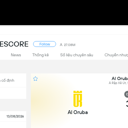
VESCORE
Follow
27.08M
News
Thống kê
Số liệu chuyên sâu
Chuyển như
Al Orub
 cố định
Ả Rập Xê Út,
Đ
Al Oruba
13/08/2026