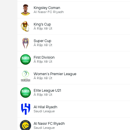
Kingsley Coman
Al Nassr FC Riyadh
King's Cup
Ả Rập Xê Út
Super Cup
Ả Rập Xê Út
First Division
Ả Rập Xê Út
Women’s Premier League
Ả Rập Xê Út
Elite League U21
Ả Rập Xê Út
Al Hilal Riyadh
Saudi League
Al Nassr FC Riyadh
Saudi League