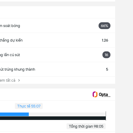
m soát bóng
66%
thắng dự kiến
1.26
g lần cú sút
16
sút trúng khung thành
5
 tất cả
Thực tế 55:07
Tổng thời gian 98:05