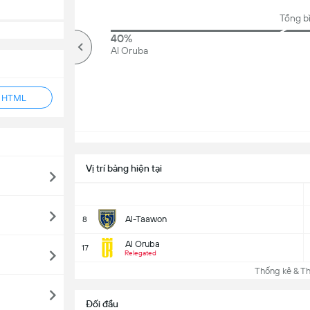
Tổng b
71%
40%
Kèo trên
Al Oruba
ẻ HTML
Vị trí bảng hiện tại
Al-Taawon
8
Al Oruba
17
Relegated
Thống kê & Th
Đối đầu