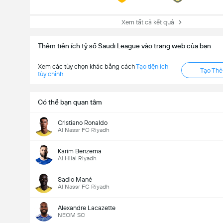
Tổng bình chọn: 663
Xem tất cả kết quả
Thêm tiện ích tỷ số Saudi League vào trang web của bạn
Xem các tùy chọn khác bằng cách
Tạo tiện ích
Tạo Th
tùy chỉnh
Có thể bạn quan tâm
Cristiano Ronaldo
Al Nassr FC Riyadh
Karim Benzema
Al Hilal Riyadh
Sadio Mané
Al Nassr FC Riyadh
Alexandre Lacazette
NEOM SC