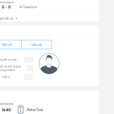
audi League
0 - 0
Al Taawoun
 tất cả
Tiền vệ
Hậu vệ
g lần cú sút
số cú sút trúng
hung thành
Việt vị
16/08/2026
16:40
Abha Club