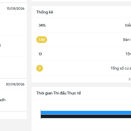
15/08/2026
Thống kê
34%
Kiể
1.88
Bàn 
d
13
Tổn
7
Tổng số cú 
Xem
20/08/2026
Thời gian Thi đấu Thực tế
yadh