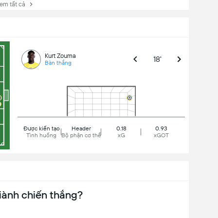
 tất cả
Kurt Zouma
18'
Bàn thắng
Được kiến tạo
Header
0.18
0.93
Tình huống
Bộ phận cơ thể
xG
xGOT
iành chiến thắng?