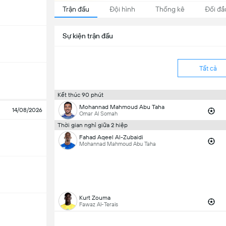
Trận đấu
Đội hình
Thống kê
Đối đầ
Sự kiện trận đấu
Tất cả
Kết thúc 90 phút
Mohannad Mahmoud Abu Taha
14/08/2026
Omar Al Somah
Thời gian nghỉ giữa 2 hiệp
Fahad Aqeel Al-Zubaidi
Mohannad Mahmoud Abu Taha
Kurt Zouma
Fawaz Al-Terais