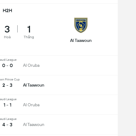
H2H
3
1
Hoà
Thắng
Al Taawoun
audi League
0 - 0
Al Oruba
wn Prince Cup
2 - 3
Al Taawoun
audi League
1 - 1
Al Oruba
audi League
4 - 3
Al Taawoun