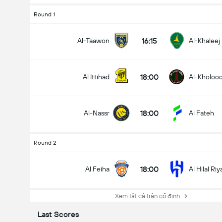
Round 1
16:15
Al-Taawon
Al-Khaleej
18:00
Al Ittihad
Al-Kholoo
18:00
Al-Nassr
Al Fateh
Round 2
18:00
Al Feiha
Al Hilal Ri
Xem tất cả trận cố định
Last Scores