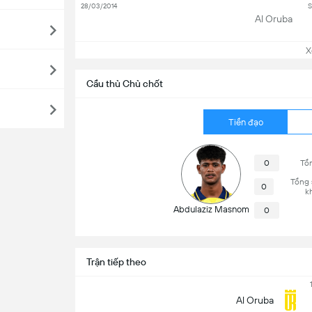
28/03/2014
S
Al Oruba
Xem
Cầu thủ Chủ chốt
Tiền đạo
0
Tổn
Tổng 
0
k
Abdulaziz Masnom
0
Trận tiếp theo
Al Oruba