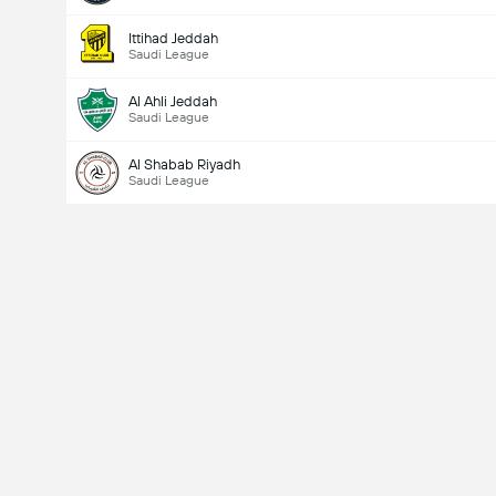
Ittihad Jeddah
Saudi League
Al Ahli Jeddah
Saudi League
Al Shabab Riyadh
Saudi League