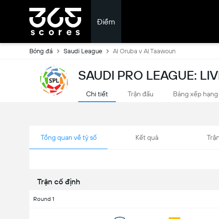
Điểm
Bóng đá
Saudi League
Al Oruba v Al Taawoun
SAUDI PRO LEAGUE: LI
Chi tiết
Trận đấu
Bảng xếp hạng
Tổng quan về tỷ số
Kết quả
Trận
Trận cố định
Round 1