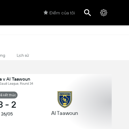
Điểm của tôi
ợng
Lịch sử
a v Al Taawoun
 Saudi League, Round 34
ã kết thúc
3
-
2
Al Taawoun
26/05