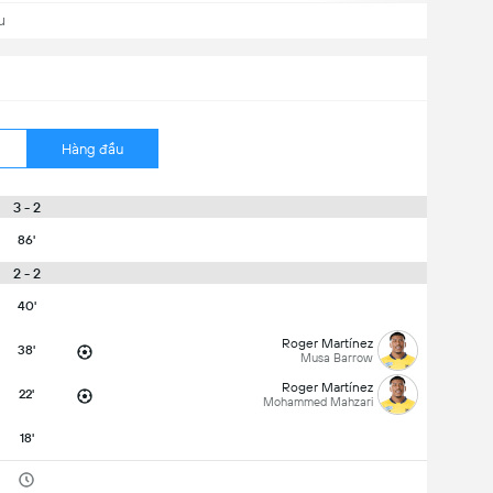
u
Hàng đầu
3 - 2
86'
2 - 2
40'
Roger Martínez
38'
Musa Barrow
Roger Martínez
22'
Mohammed Mahzari
18'