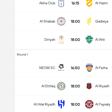
16:15
Abha Club
Al Hazm
18:00
Al Shabab
Qadisiya
18:00
Diriyah
Al Ahli
Round 1
16:50
NEOM SC
Al Feiha
18:00
Al Ettifaq
Al Riyadh
18:00
Al Hilal Riyadh
Al Faysaly