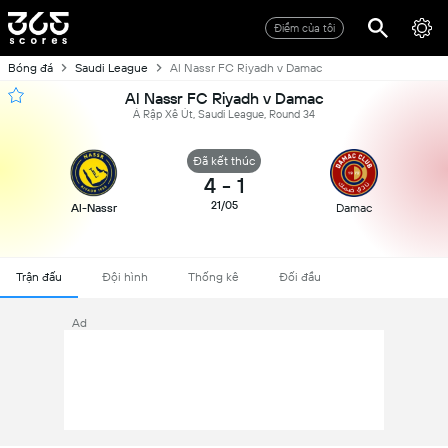
Điểm của tôi
Bóng đá
Saudi League
Al Nassr FC Riyadh v Damac
Al Nassr FC Riyadh v Damac
Ả Rập Xê Út, Saudi League, Round 34
Đã kết thúc
4
-
1
21/05
Al-Nassr
Damac
Trận đấu
Đội hình
Thống kê
Đối đầu
Ad