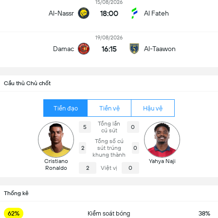
15/08/2026
18:00
Al-Nassr
Al Fateh
19/08/2026
16:15
Damac
Al-Taawon
Cầu thủ Chủ chốt
Tiền đạo
Tiền vệ
Hậu vệ
Tổng lần
5
0
cú sút
Tổng số cú
2
sút trúng
0
khung thành
Cristiano
Yahya Naji
Ronaldo
2
Việt vị
0
Thống kê
62%
Kiểm soát bóng
38%