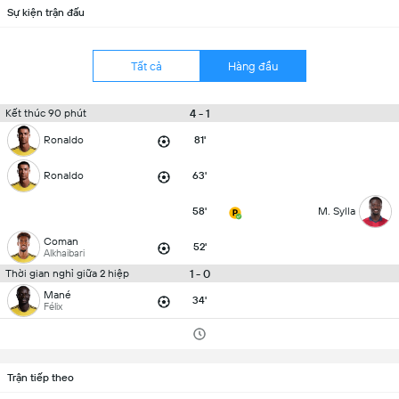
Sự kiện trận đấu
Tất cả
Hàng đầu
4 - 1
Kết thúc 90 phút
Ronaldo
81'
Ronaldo
63'
58'
M. Sylla
Coman
52'
Alkhaibari
1 - 0
Thời gian nghỉ giữa 2 hiệp
Mané
34'
Félix
Trận tiếp theo