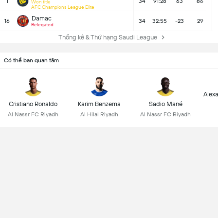
1
34
91:28
63
86
Won title
AFC Champions League Elite
Damac
16
34
32:55
-23
29
Relegated
Thống kê & Thứ hạng Saudi League
Có thể bạn quan tâm
Alex
Cristiano Ronaldo
Karim Benzema
Sadio Mané
Al Nassr FC Riyadh
Al Hilal Riyadh
Al Nassr FC Riyadh