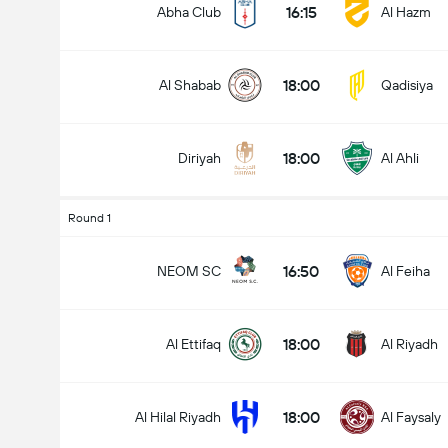
16:15
Abha Club
Al Hazm
18:00
Al Shabab
Qadisiya
18:00
Diriyah
Al Ahli
Round 1
16:50
NEOM SC
Al Feiha
18:00
Al Ettifaq
Al Riyadh
18:00
Al Hilal Riyadh
Al Faysaly