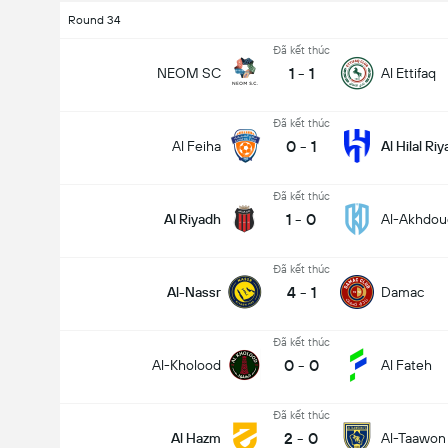
Round 34
Đã kết thúc
1
-
1
NEOM SC
Al Ettifaq
Đã kết thúc
0
-
1
Al Feiha
Al Hilal Ri
Đã kết thúc
1
-
0
Al Riyadh
Al-Akhdou
Đã kết thúc
Tổng bàn thắng trong trận đấu (2.5)
4
-
1
Al-Nassr
Damac
Đã kết thúc
0
-
0
Al-Kholood
Al Fateh
Đã kết thúc
2
-
0
Al Hazm
Al-Taawon