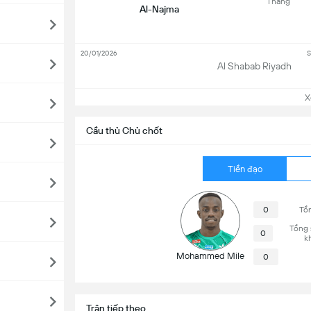
Thắng
Al-Najma
20/01/2026
S
Al Shabab Riyadh
Xem
Cầu thủ Chủ chốt
Tiền đạo
0
Tổn
Tổng 
0
k
Mohammed Mile
0
Trận tiếp theo