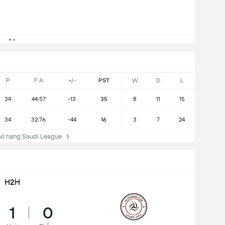
P
F:A
+/-
PST
W
D
L
34
44:57
-13
35
8
11
15
34
32:76
-44
16
3
7
24
ứ hạng Saudi League
H2H
1
0