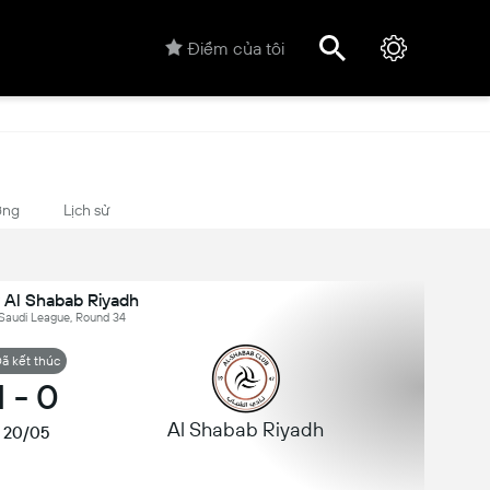
Điểm của tôi
ợng
Lịch sử
 Al Shabab Riyadh
 Saudi League, Round 34
ã kết thúc
1
-
0
Al Shabab Riyadh
20/05