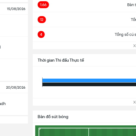
1.66
Bàn 
15/08/2026
12
Tổ
4
Tổng số cú 
Xem
d
Thời gian Thi đấu Thực tế
20/08/2026
Xem
yadh
Bản đồ sút bóng