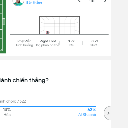
45'
Bàn thắng
Phạt đền
Right Foot
0.79
0.72
Tình huống
Bộ phận cơ thể
xG
xGOT
iành chiến thắng?
ình chọn: 7,522
14%
63%
Hòa
Al Shabab