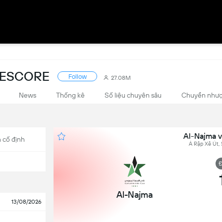
VESCORE
Follow
27.08M
News
Thống kê
Số liệu chuyên sâu
Chuyển như
Al-Najma v
 cố định
Ả Rập Xê Út,
Đ
Al-Najma
13/08/2026