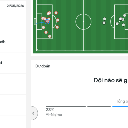
21/05/2026
yadh
d
Dự đoán
Đội nào sẽ g
Tổng b
71%
23%
Kèo trên
Al-Najma