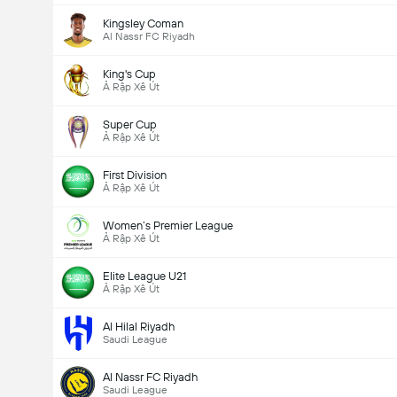
Kingsley Coman
Al Nassr FC Riyadh
King's Cup
Ả Rập Xê Út
Super Cup
Ả Rập Xê Út
First Division
Ả Rập Xê Út
Women’s Premier League
Ả Rập Xê Út
Elite League U21
Ả Rập Xê Út
Al Hilal Riyadh
Saudi League
Al Nassr FC Riyadh
Saudi League