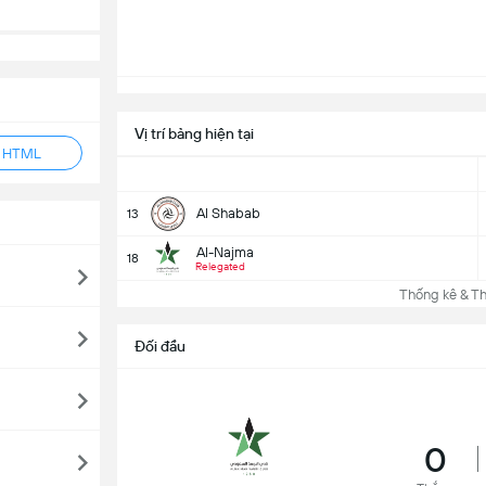
Vị trí bảng hiện tại
ẻ HTML
Al Shabab
13
Al-Najma
18
Relegated
Thống kê & Th
Đối đầu
0