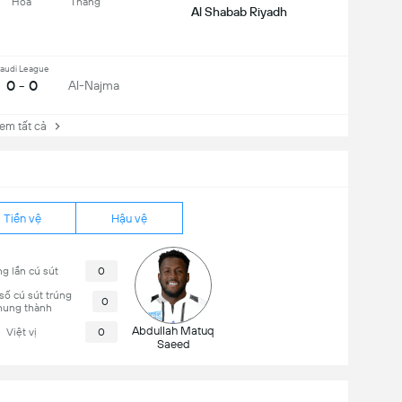
Hoà
Thắng
Al Shabab Riyadh
audi League
0 - 0
Al-Najma
 tất cả
Tiền vệ
Hậu vệ
g lần cú sút
0
số cú sút trúng
0
hung thành
Abdullah Matuq
Việt vị
0
Saeed