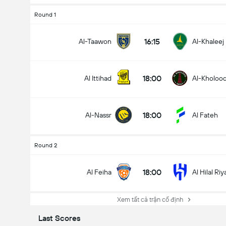
Round 1
16:15
Al-Taawon
Al-Khaleej
18:00
Al Ittihad
Al-Kholoo
18:00
Al-Nassr
Al Fateh
Round 2
18:00
Al Feiha
Al Hilal Ri
Xem tất cả trận cố định
Last Scores