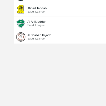
Ittihad Jeddah
Saudi League
Al Ahli Jeddah
Saudi League
Al Shabab Riyadh
Saudi League