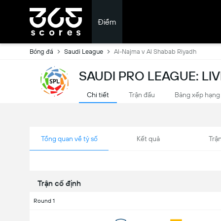
Điểm
Bóng đá
Saudi League
Al-Najma v Al Shabab Riyadh
SAUDI PRO LEAGUE: LI
Chi tiết
Trận đấu
Bảng xếp hạng
Tổng quan về tỷ số
Kết quả
Trận
Trận cố định
Round 1