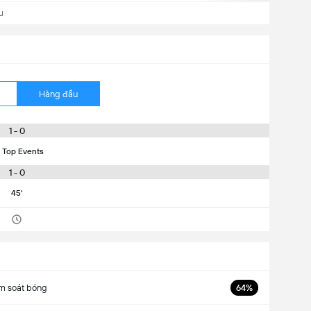
u
Hàng đầu
1 - 0
 Top Events
1 - 0
45'
m soát bóng
64%