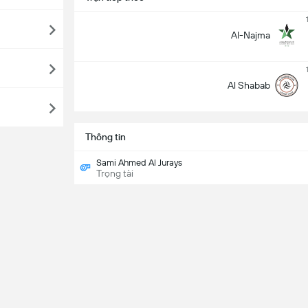
Al-Najma
Al Shabab
Thông tin
Sami Ahmed Al Jurays
Trọng tài