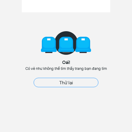
Oái!
Có vẻ như không thể tìm thấy trang bạn đang tìm
Thử lại