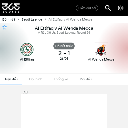
Điểm của tôi
Bóng đá
Saudi League
Al Ettifaq v Al Wehda Mecca
Al Ettifaq v Al Wehda Mecca
Ả Rập Xê Út, Saudi League, Round 34
Đã kết thúc
2
-
1
26/05
Al Ettifaq
Al Wehda Mecca
Trận đấu
Đội hình
Thống kê
Đối đầu
Ad