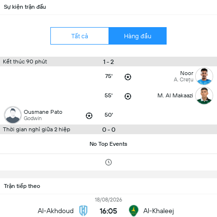
Sự kiện trận đấu
Tất cả
Hàng đầu
1 - 2
Kết thúc 90 phút
Noor
75'
A. Crețu
55'
M. Al Makaazi
Ousmane Pato
50'
Godwin
0 - 0
Thời gian nghỉ giữa 2 hiệp
No Top Events
Trận tiếp theo
18/08/2026
16:05
Al-Akhdoud
Al-Khaleej