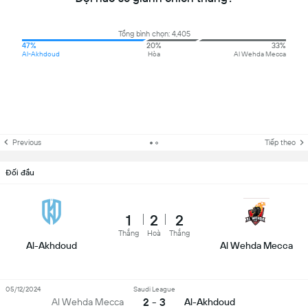
Tổng bình chọn: 4,405
47%
20%
33%
Al-Akhdoud
Hòa
Al Wehda Mecca
Previous
Tiếp theo
Đối đầu
1
2
2
Thắng
Hoà
Thắng
Al-Akhdoud
Al Wehda Mecca
05/12/2024
Saudi League
2 - 3
Al Wehda Mecca
Al-Akhdoud