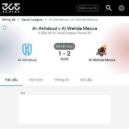
Điểm của tôi
Bóng đá
Saudi League
Al-Akhdoud v Al Wehda Mecca
Al-Akhdoud v Al Wehda Mecca
Ả Rập Xê Út, Saudi League, Round 30
Đã kết thúc
1
-
2
01/05
Al-Akhdoud
Al Wehda Mecca
Trận đấu
Đội hình
Thống kê
Đối đầu
Ad