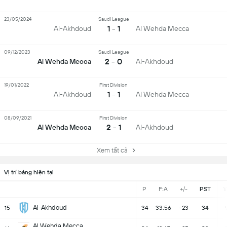
23/05/2024
Saudi League
1 - 1
Al-Akhdoud
Al Wehda Mecca
09/12/2023
Saudi League
2 - 0
Al Wehda Mecca
Al-Akhdoud
19/01/2022
First Division
1 - 1
Al-Akhdoud
Al Wehda Mecca
08/09/2021
First Division
2 - 1
Al Wehda Mecca
Al-Akhdoud
Xem tất cả
Vị trí bảng hiện tại
P
F:A
+/-
PST
Al-Akhdoud
15
34
33:56
-23
34
Al Wehda Mecca