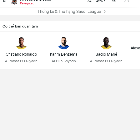
16
34
42:67
-25
33
Relegated
Thống kê & Thứ hạng Saudi League
Có thể bạn quan tâm
Alex
Cristiano Ronaldo
Karim Benzema
Sadio Mané
Al Nassr FC Riyadh
Al Hilal Riyadh
Al Nassr FC Riyadh