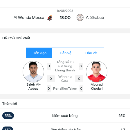
16/08/2026
18:00
Al Wehda Mecca
Al Shabab
Cầu thủ Chủ chốt
Tiền đạo
Tiền vệ
Hậu vệ
Tổng số cú
1
sút trúng
0
khung thành
Winning
0
0
Goal
Saleh Al-
Mourad
Abbas
0
PenaltiesTaken
0
Khodari
Thống kê
55%
Kiểm soát bóng
45%
1.53
Bàn thắng dự kiến
1.17