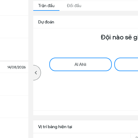
Trận đấu
Đối đầu
Dự đoán
Đội nào sẽ g
Al Ahli
14/08/2026
Vị trí bảng hiện tại