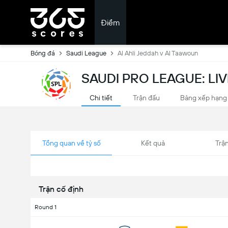
Điểm
Bóng đá
Saudi League
Al Ahli Jeddah v Al Taawoun
SAUDI PRO LEAGUE: LI
Chi tiết
Trận đấu
Bảng xếp hạng
Tổng quan về tỷ số
Kết quả
Trận
Trận cố định
Round 1