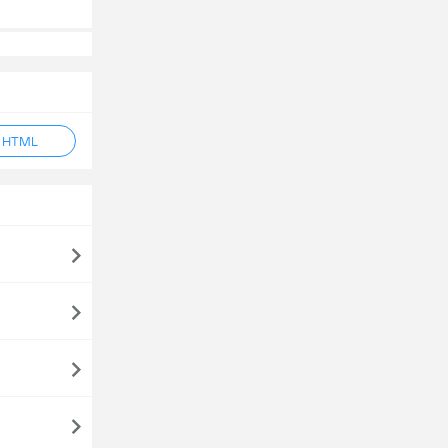
ẻ HTML