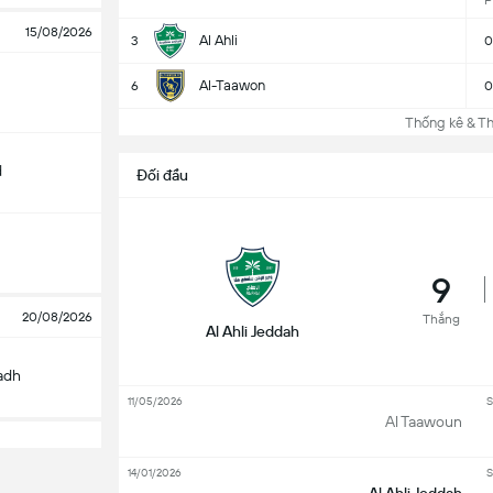
P
15/08/2026
Al Ahli
3
0
Al-Taawon
6
0
Thống kê & Th
d
Đối đầu
9
20/08/2026
Thắng
Al Ahli Jeddah
yadh
11/05/2026
S
Al Taawoun
14/01/2026
S