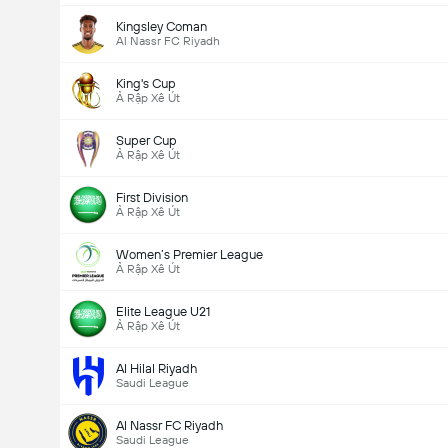
Kingsley Coman
Al Nassr FC Riyadh
King's Cup
Ả Rập Xê Út
Super Cup
Ả Rập Xê Út
First Division
Ả Rập Xê Út
Women’s Premier League
Ả Rập Xê Út
Elite League U21
Ả Rập Xê Út
Al Hilal Riyadh
Saudi League
Al Nassr FC Riyadh
Saudi League