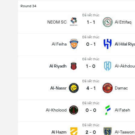
Round 34
Đã kết thúc
1
-
1
NEOM SC
Al Ettifaq
Đã kết thúc
0
-
1
Al Feiha
Al Hilal Ri
Đã kết thúc
1
-
0
Al Riyadh
Al-Akhdou
Đã kết thúc
4
-
1
Al-Nassr
Damac
Đã kết thúc
0
-
0
Al-Kholood
Al Fateh
Đã kết thúc
2
-
0
Al Hazm
Al-Taawon