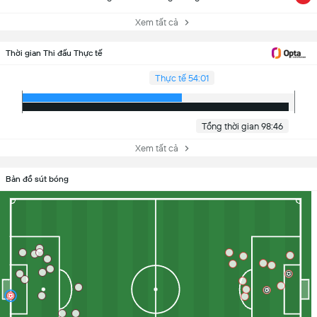
Xem tất cả
Thời gian Thi đấu Thực tế
Thực tế 54:01
Tổng thời gian 98:46
Xem tất cả
Bản đồ sút bóng