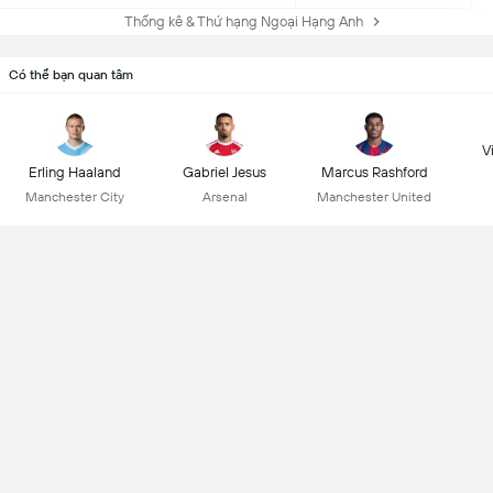
Thống kê & Thứ hạng Ngoại Hạng Anh
Có thể bạn quan tâm
Vi
Erling Haaland
Gabriel Jesus
Marcus Rashford
Manchester City
Arsenal
Manchester United