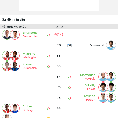
Sự kiện trận đấu
0 - 0
Kết thúc 90 phút
Smallbone
90' + 3
Fernandes
90'
Marmoush
Manning
88'
Welington
Stewart
88'
Sulemana
Marmoush
84'
Kovacic
O'Reilly
76'
Lewis
Savinho
76'
Foden
Archer
66'
Dibling