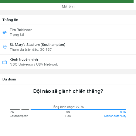
Mở rộng
Thông tin
Tim Robinson
Trọng tài
St. Mary's Stadium (Southampton)
Tham dự trận đấu: 30,937
Kênh truyền hình
NBC Universo / USA Network
Dự đoán
Đội nào sẽ giành chiến thắng?
Tổng bình chọn: 27,176
9%
8%
83%
Southampton
Hòa
Manchester City