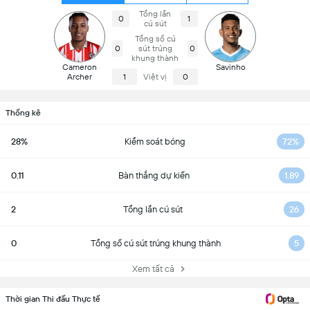
Tổng lần
0
1
cú sút
Tổng số cú
0
sút trúng
0
khung thành
Cameron
Savinho
Archer
1
Việt vị
0
Thống kê
28%
Kiểm soát bóng
72%
0.11
Bàn thắng dự kiến
1.89
2
Tổng lần cú sút
26
0
Tổng số cú sút trúng khung thành
5
Xem tất cả
Thời gian Thi đấu Thực tế