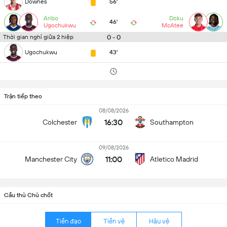
Downes
56'
Aribo
Doku
46'
Ugochukwu
McAtee
0 - 0
Thời gian nghỉ giữa 2 hiệp
Ugochukwu
43'
Trận tiếp theo
08/08/2026
16:30
Colchester
Southampton
09/08/2026
11:00
Manchester City
Atletico Madrid
Cầu thủ Chủ chốt
Tiền đạo
Tiền vệ
Hậu vệ