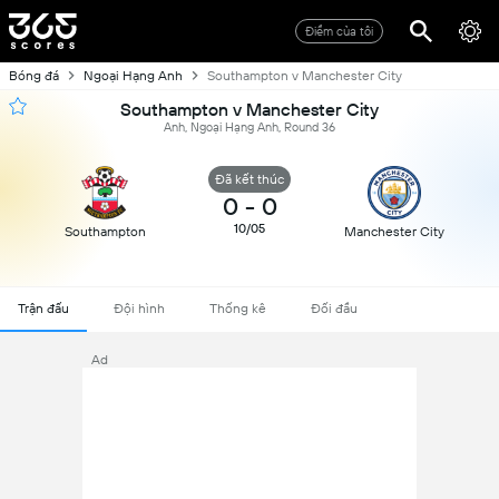
Điểm của tôi
Bóng đá
Ngoại Hạng Anh
Southampton v Manchester City
Southampton v Manchester City
Anh, Ngoại Hạng Anh, Round 36
Đã kết thúc
0
-
0
10/05
Southampton
Manchester City
Trận đấu
Đội hình
Thống kê
Đối đầu
Ad