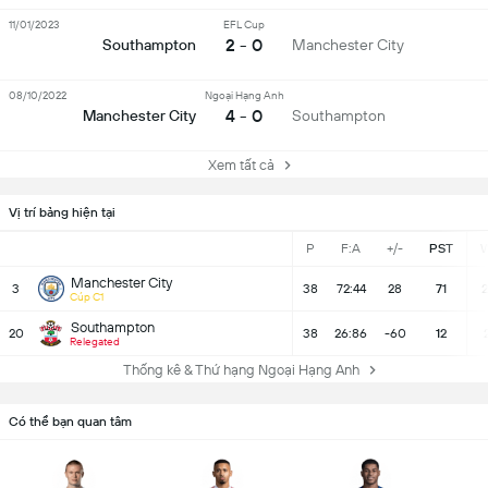
11/01/2023
EFL Cup
2 - 0
Southampton
Manchester City
08/10/2022
Ngoại Hạng Anh
4 - 0
Manchester City
Southampton
Xem tất cả
Vị trí bảng hiện tại
P
F:A
+/-
PST
Manchester City
3
38
72:44
28
71
2
Cúp C1
Southampton
20
38
26:86
-60
12
Relegated
Thống kê & Thứ hạng Ngoại Hạng Anh
Có thể bạn quan tâm