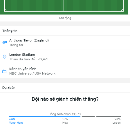
Mở rộng
Thông tin
Anthony Taylor (England)
Trọng tài
London Stadium
Tham dự trận đấu: 62,471
Kênh truyền hình
NBC Universo / USA Network
Dự đoán
Đội nào sẽ giành chiến thắng?
Tổng bình chọn: 13,570
64%
13%
23%
West Ham
Hòa
Leeds