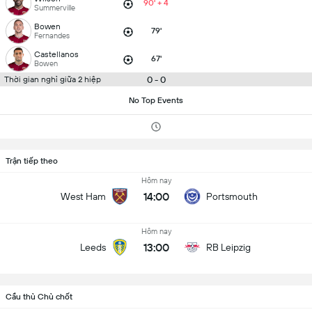
90' + 4
Summerville
Bowen
79'
Fernandes
Castellanos
67'
Bowen
0 - 0
Thời gian nghỉ giữa 2 hiệp
No Top Events
Trận tiếp theo
Hôm nay
14:00
West Ham
Portsmouth
Hôm nay
13:00
Leeds
RB Leipzig
Cầu thủ Chủ chốt