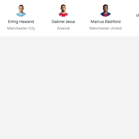
Vi
Erling Haaland
Gabriel Jesus
Marcus Rashford
Manchester City
Arsenal
Manchester United