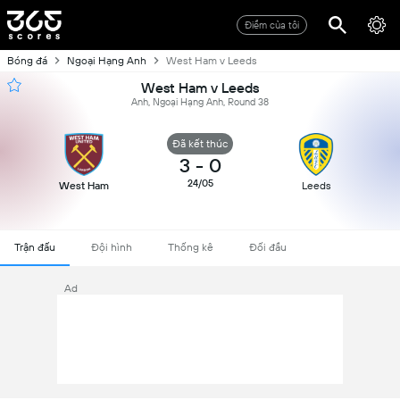
Điểm của tôi
Bóng đá
Ngoại Hạng Anh
West Ham v Leeds
West Ham v Leeds
Anh, Ngoại Hạng Anh, Round 38
Đã kết thúc
3
-
0
24/05
West Ham
Leeds
Trận đấu
Đội hình
Thống kê
Đối đầu
Ad