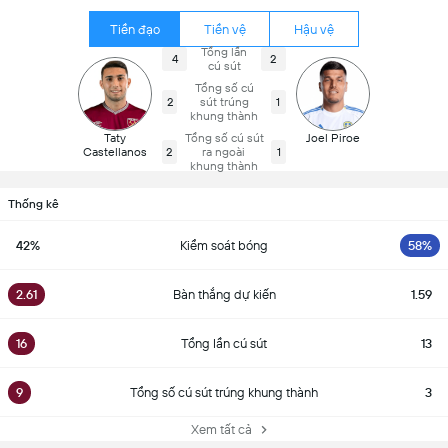
Tiền đạo
Tiền vệ
Hậu vệ
Tổng lần
4
2
cú sút
Tổng số cú
2
sút trúng
1
khung thành
Taty
Tổng số cú sút
Joel Piroe
Castellanos
2
ra ngoài
1
khung thành
Thống kê
42%
Kiểm soát bóng
58%
2.61
Bàn thắng dự kiến
1.59
16
Tổng lần cú sút
13
9
Tổng số cú sút trúng khung thành
3
Xem tất cả