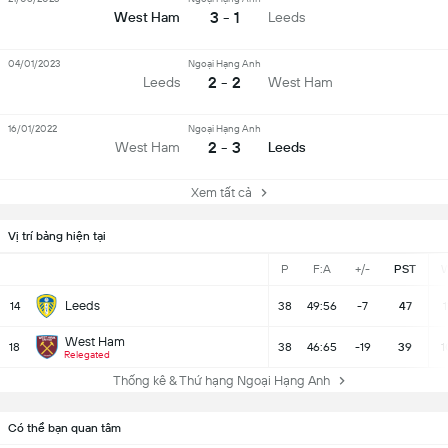
3 - 1
West Ham
Leeds
04/01/2023
Ngoại Hạng Anh
2 - 2
Leeds
West Ham
16/01/2022
Ngoại Hạng Anh
2 - 3
West Ham
Leeds
Xem tất cả
Vị trí bảng hiện tại
P
F:A
+/-
PST
Leeds
14
38
49:56
-7
47
1
West Ham
18
38
46:65
-19
39
1
Relegated
Thống kê & Thứ hạng Ngoại Hạng Anh
Có thể bạn quan tâm