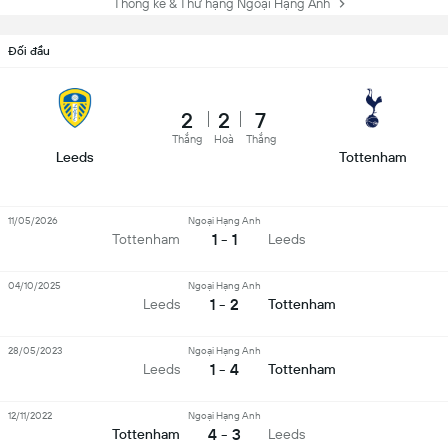
Thống kê & Thứ hạng Ngoại Hạng Anh
Đối đầu
2
2
7
Thắng
Hoà
Thắng
Leeds
Tottenham
11/05/2026
Ngoại Hạng Anh
1 - 1
Tottenham
Leeds
04/10/2025
Ngoại Hạng Anh
1 - 2
Leeds
Tottenham
28/05/2023
Ngoại Hạng Anh
1 - 4
Leeds
Tottenham
12/11/2022
Ngoại Hạng Anh
4 - 3
Tottenham
Leeds