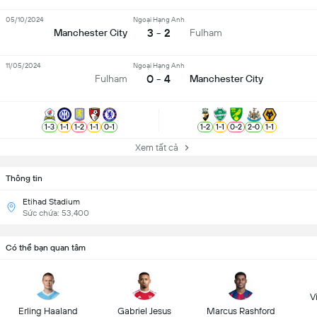
05/10/2024
Ngoại Hạng Anh
3 - 2
Manchester City
Fulham
11/05/2024
Ngoại Hạng Anh
0 - 4
Fulham
Manchester City
1
-
3
1
-
1
1
-
2
1
-
1
0
-
1
1
-
2
1
-
1
0
-
2
2
-
0
1
-
1
Xem tất cả
Thông tin
Etihad Stadium
Sức chứa: 53,400
Có thể bạn quan tâm
Vi
Erling Haaland
Gabriel Jesus
Marcus Rashford