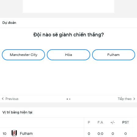
Dự đoán
Đội nào sẽ giành chiến thắng?
Manchester City
Hòa
Fulham
Previous
Tiếp theo
Vị trí bảng hiện tại
P
F:A
+/-
PST
Fulham
10
0
0:0
0
0