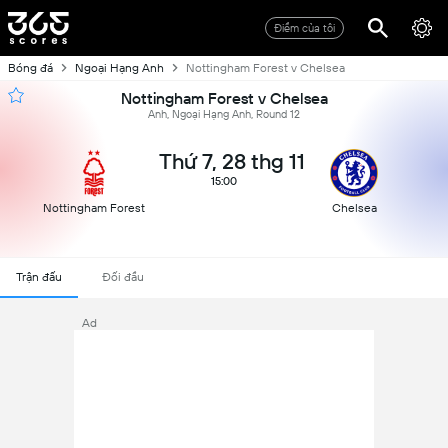
Điểm của tôi
Bóng đá
Ngoại Hạng Anh
Nottingham Forest v Chelsea
Nottingham Forest v Chelsea
Anh, Ngoại Hạng Anh, Round 12
Thứ 7, 28 thg 11
15:00
Nottingham Forest
Chelsea
Trận đấu
Đối đầu
Ad