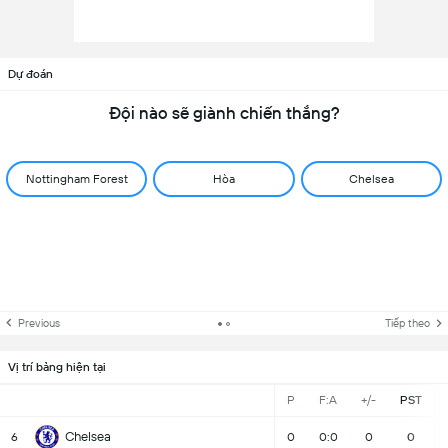
Dự đoán
Đội nào sẽ giành chiến thắng?
Nottingham Forest
Hòa
Chelsea
Previous
Tiếp theo
Vị trí bảng hiện tại
P
F:A
+/-
PST
Chelsea
6
0
0:0
0
0