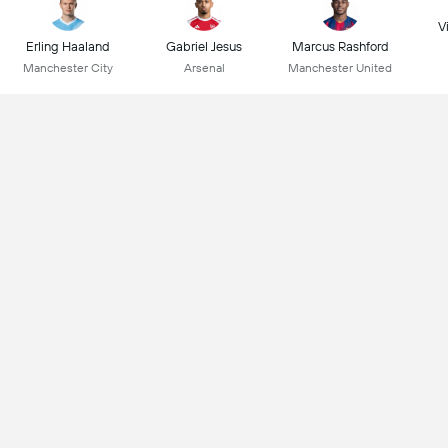
Vi
Erling Haaland
Gabriel Jesus
Marcus Rashford
Manchester City
Arsenal
Manchester United