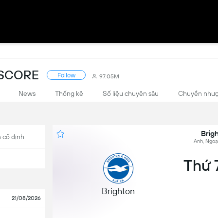
ESCORE
Follow
97.05M
News
Thống kê
Số liệu chuyên sâu
Chuyển như
Brig
 cố định
Anh, Ngoạ
Thứ 7
Brighton
21/08/2026