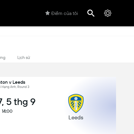
Điểm của tôi
ợng
Lịch sử
hton v Leeds
i Hạng Anh, Round 3
, 5 thg 9
14:00
Leeds