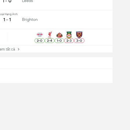
1 - 0
Leeds
oại Hạng Anh
1 - 1
Brighton
2
-
0
2
-
4
1
-
0
2
-
3
3
-
0
 tất cả