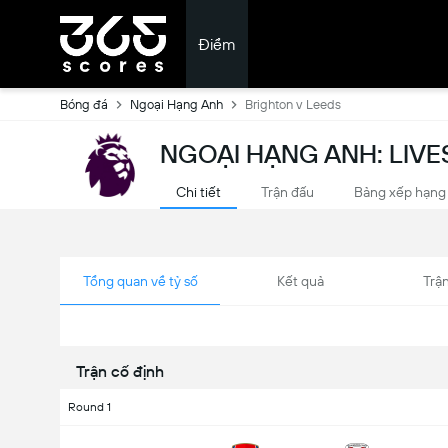
Điểm
Bóng đá
Ngoại Hạng Anh
Brighton v Leeds
NGOẠI HẠNG ANH: LIV
Chi tiết
Trận đấu
Bảng xếp hạng
Tổng quan về tỷ số
Kết quả
Trận
Trận cố định
Round 1