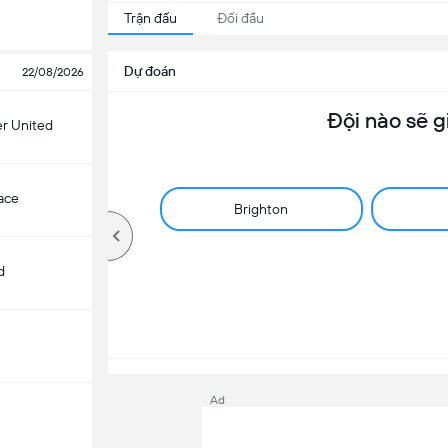
Trận đấu
Đối đầu
Dự đoán
22/08/2026
Đội nào sẽ g
r United
lace
Brighton
d
Ad
m