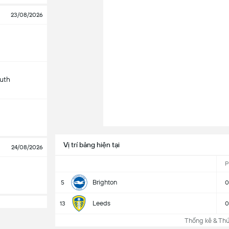
23/08/2026
uth
Vị trí bảng hiện tại
24/08/2026
P
Brighton
5
0
Leeds
13
0
Thống kê & Thứ