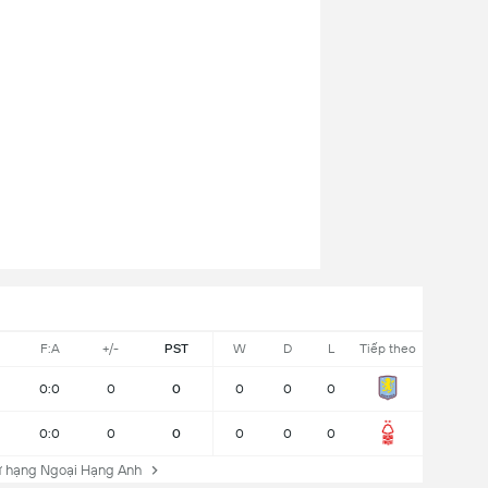
F:A
+/-
PST
W
D
L
Tiếp theo
0:0
0
0
0
0
0
0:0
0
0
0
0
0
 hạng Ngoại Hạng Anh