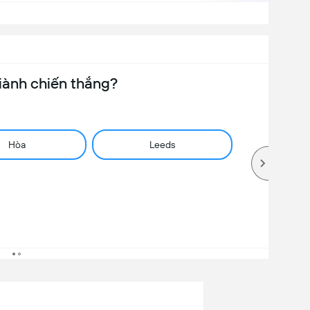
iành chiến thắng?
Hòa
Leeds