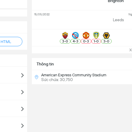
Brighton
15/05/2022
Ng
Leeds
3
-
0
4
-
3
0
-
3
1
-
0
3
-
0
ẻ HTML
Xem
Thông tin
American Express Community Stadium
Sức chứa: 30,750