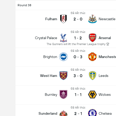
Round 38
Đã kết thúc
2
-
0
Fulham
Newcastle
Đã kết thúc
1
-
2
Crystal Palace
Arsenal
The Gunners will lift the Premier League trophy 🏆
Đã kết thúc
0
-
3
Brighton
Mancheste
Đã kết thúc
3
-
0
West Ham
Leeds
Đã kết thúc
1
-
1
Burnley
Wolves
Đã kết thúc
2
-
1
Sunderland
Chelsea