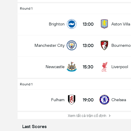
Round 1
13:00
Brighton
Aston Villa
13:00
Manchester City
Bournemo
15:30
Newcastle
Liverpool
Round 1
19:00
Fulham
Chelsea
Xem tất cả trận cố định
Last Scores