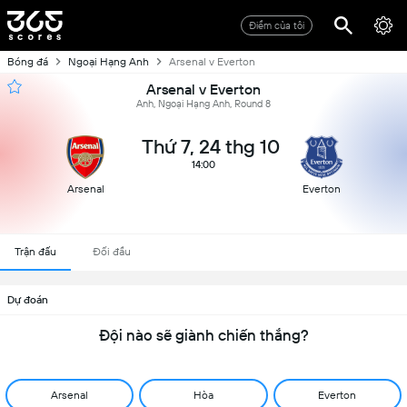
Điểm của tôi
Bóng đá
Ngoại Hạng Anh
Arsenal v Everton
Arsenal v Everton
Anh, Ngoại Hạng Anh, Round 8
Thứ 7, 24 thg 10
14:00
Arsenal
Everton
Trận đấu
Đối đầu
Dự đoán
Đội nào sẽ giành chiến thắng?
Arsenal
Hòa
Everton