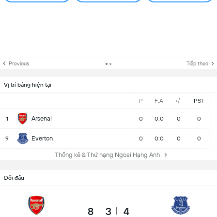
Previous
Tiếp theo
Vị trí bảng hiện tại
P
F:A
+/-
PST
Arsenal
1
0
0:0
0
0
Everton
9
0
0:0
0
0
Thống kê & Thứ hạng Ngoại Hạng Anh
Đối đầu
8
3
4