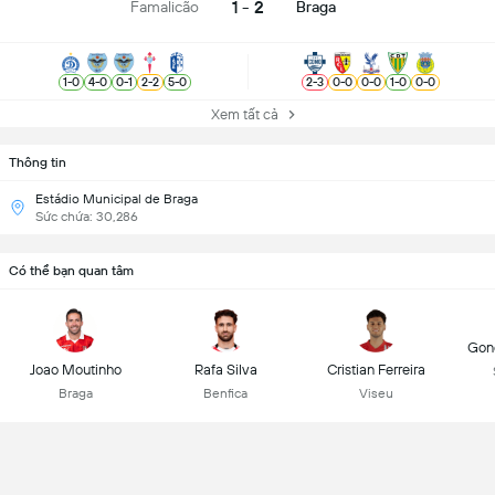
1 - 2
Famalicão
Braga
1
-
0
4
-
0
0
-
1
2
-
2
5
-
0
2
-
3
0
-
0
0
-
0
1
-
0
0
-
0
Xem tất cả
Thông tin
Estádio Municipal de Braga
Sức chứa: 30,286
Có thể bạn quan tâm
Gonç
Joao Moutinho
Rafa Silva
Cristian Ferreira
Braga
Benfica
Viseu