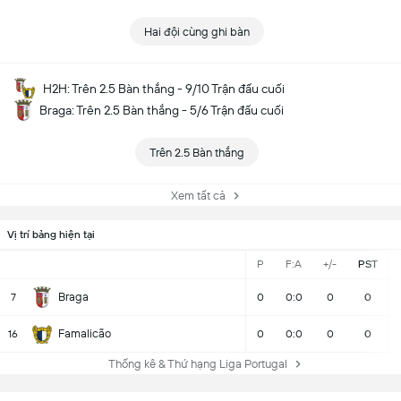
Hai đội cùng ghi bàn
H2H: Trên 2.5 Bàn thắng - 9/10 Trận đấu cuối
Braga: Trên 2.5 Bàn thắng - 5/6 Trận đấu cuối
Trên 2.5 Bàn thắng
Xem tất cả
Vị trí bảng hiện tại
P
F:A
+/-
PST
Braga
7
0
0:0
0
0
Famalicão
16
0
0:0
0
0
Thống kê & Thứ hạng Liga Portugal