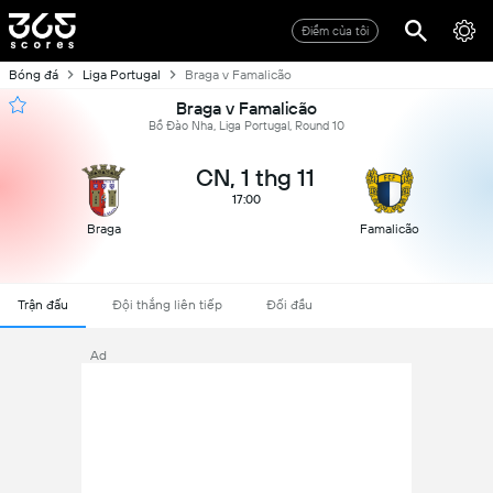
Điểm của tôi
Bóng đá
Liga Portugal
Braga v Famalicão
Braga v Famalicão
Bồ Đào Nha, Liga Portugal, Round 10
CN, 1 thg 11
17:00
Braga
Famalicão
Trận đấu
Đội thắng liên tiếp
Đối đầu
Ad