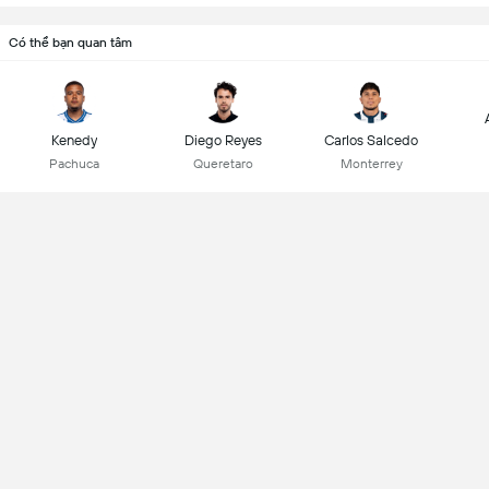
Có thể bạn quan tâm
Kenedy
Diego Reyes
Carlos Salcedo
Pachuca
Queretaro
Monterrey