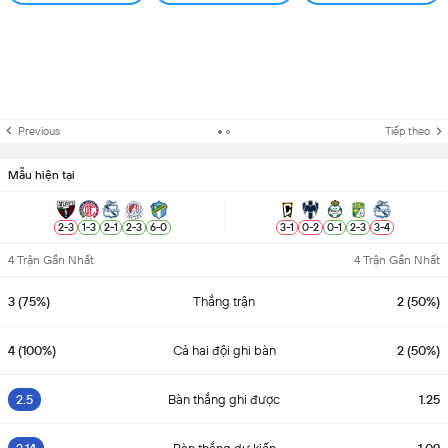
Previous
Tiếp theo
Mẫu hiện tại
2
-
3
1
-
3
2
-
1
2
-
3
6
-
0
3
-
1
0
-
2
0
-
1
2
-
3
3
-
4
4 Trận Gần Nhất
4 Trận Gần Nhất
3 (75%)
Thắng trận
2 (50%)
4 (100%)
Cả hai đội ghi bàn
2 (50%)
2.5
Bàn thắng ghi được
1.25