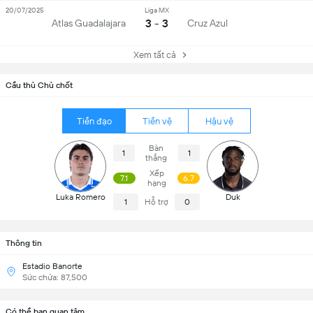
20/07/2025
Liga MX
3 - 3
Atlas Guadalajara
Cruz Azul
Xem tất cả
Cầu thủ Chủ chốt
Tiền đạo
Tiền vệ
Hậu vệ
Bàn
1
1
thắng
Xếp
7.1
6.7
hạng
Luka Romero
Duk
1
Hỗ trợ
0
Thông tin
Estadio Banorte
Sức chứa: 87,500
Có thể bạn quan tâm