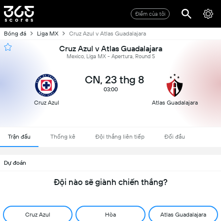
Điểm của tôi
Bóng đá
Liga MX
Cruz Azul v Atlas Guadalajara
Cruz Azul v Atlas Guadalajara
Mexico, Liga MX - Apertura, Round 5
CN, 23 thg 8
03:00
Cruz Azul
Atlas Guadalajara
Trận đấu
Thống kê
Đội thắng liên tiếp
Đối đầu
Dự đoán
Đội nào sẽ giành chiến thắng?
Cruz Azul
Hòa
Atlas Guadalajara