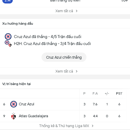
2.14
Bàn thắng dự kiến
1.09
Xem tất cả
Xu hướng hàng đầu
Cruz Azul đã thắng - 4/5 Trận đấu cuối
H2H: Cruz Azul đã thắng - 3/4 Trận đấu cuối
Cruz Azul chiến thắng
Xem tất cả
Vị trí bảng hiện tại
P
F:A
+/-
PST
Cruz Azul
6
3
7:6
1
6
Atlas Guadalajara
9
3
4:4
0
6
Thống kê & Thứ hạng Liga MX