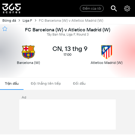
Điểm của tôi
Bóng đá
Liga F
FC Barcelona (W) v Atletico Madrid (W)
FC Barcelona (W) v Atletico Madrid (W)
Tây Ban Nha, Liga F, Round 3
CN, 13 thg 9
17:00
Barcelona (W)
Atletico Madrid (W)
Trận đấu
Đội thắng liên tiếp
Đối đầu
Ad