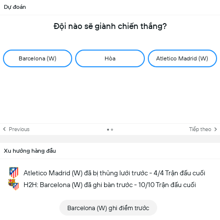
Dự đoán
Đội nào sẽ giành chiến thắng?
Barcelona (W)
Hòa
Atletico Madrid (W)
Previous
Tiếp theo
Xu hướng hàng đầu
Atletico Madrid (W) đã bị thủng lưới trước - 4/4 Trận đấu cuối
H2H: Barcelona (W) đã ghi bàn trước - 10/10 Trận đấu cuối
Barcelona (W) ghi điểm trước