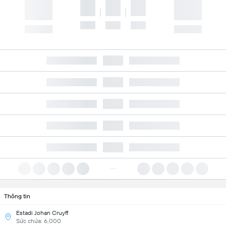
Thông tin
Estadi Johan Cruyff
Sức chứa: 6,000