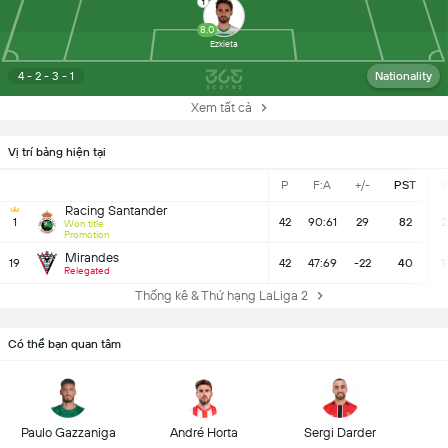
1
8.0
Ezkieta
4 - 2 - 3 - 1
Nationality
Xem tất cả
Vị trí bảng hiện tại
P
F:A
+/-
PST
Racing Santander
1
42
90:61
29
82
2
Won title
Promotion
Mirandes
19
42
47:69
-22
40
1
Relegated
Thống kê & Thứ hạng LaLiga 2
Có thể bạn quan tâm
Paulo Gazzaniga
André Horta
Sergi Darder