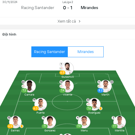
30/11/2024
LaLiga 2
0 - 1
Racing Santander
Mirandes
Xem tất cả
Đội hình
Racing Santander
Mirandes
7
6.5
Guliashvili
20
10
11
7.2
7.4
8.2
Camara
Vicente
Martín
19
23
6.3
7.6
Puerta
Rodríguez
32
16
4
2
6.5
7.1
7.9
7.7
Salinas
Gonzalez
Manu
Mantilla