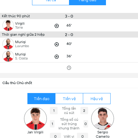
3 - 0
Kết thúc 90 phút
Virgili
65'
Torre
2 - 0
Thời gian nghỉ giữa 2 hiệp
Muriqi
40'
Luvumbo
Muriqi
36'
S. Costa
Cầu thủ Chủ chốt
Tiền đạo
Tiền vệ
Hậu vệ
Tổng lần
1
2
cú sút
Tổng số cú
1
sút trúng
0
khung thành
Jan Virgili
Sergio
0
Việt vị
0
Camello