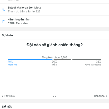
Estadi Mallorca Son Moix
Tham dự trận đấu: 16,323
Kênh truyền hình
ESPN Deportes
Dự đoán
Đội nào sẽ giành chiến thắng?
Tổng bình chọn: 5,885
48%
20%
32%
Mallorca
Hòa
Rayo Vallecano
Previous
Tiếp theo
Đối đầu