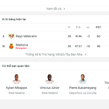
Xem tất cả
Vị trí bảng hiện tại
P
F:A
+/-
PST
Rayo Vallecano
8
38
41:44
-3
50
1
Mallorca
18
38
47:57
-10
42
1
Relegated
Thống kê & Thứ hạng VĐQG Tây Ban Nha
Có thể bạn quan tâm
Thi
Kylian Mbappe
Vinicius Júnior
Pierre Aubameyang
Real Madrid
Real Madrid
Deportivo La Coruña