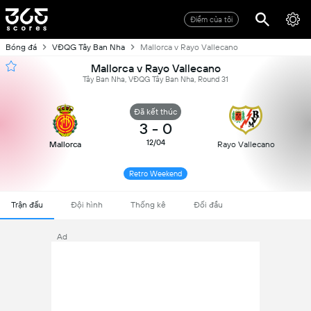
Điểm của tôi
Bóng đá
VĐQG Tây Ban Nha
Mallorca v Rayo Vallecano
Mallorca v Rayo Vallecano
Tây Ban Nha, VĐQG Tây Ban Nha, Round 31
Đã kết thúc
3
-
0
12/04
Mallorca
Rayo Vallecano
Retro Weekend
Trận đấu
Đội hình
Thống kê
Đối đầu
Ad