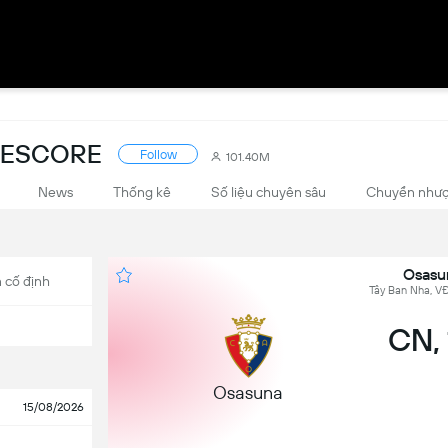
IVESCORE
Follow
101.40M
News
Thống kê
Số liệu chuyên sâu
Chuyển như
Osasu
 cố định
Tây Ban Nha, V
CN, 
Osasuna
15/08/2026