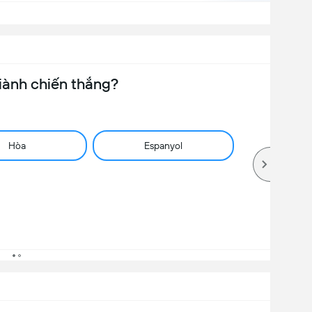
iành chiến thắng?
Hòa
Espanyol