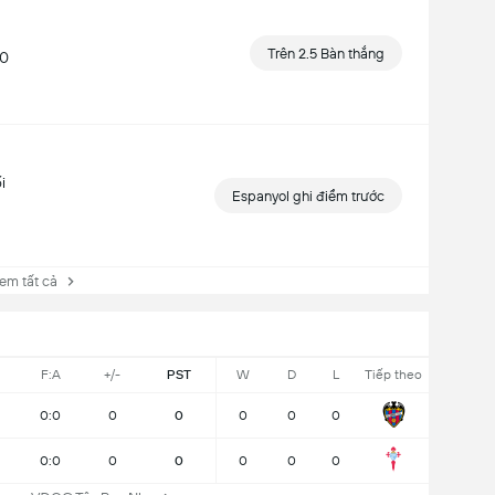
Trên 2.5 Bàn thắng
10
i
Espanyol ghi điểm trước
 tất cả
F:A
+/-
PST
W
D
L
Tiếp theo
0:0
0
0
0
0
0
0:0
0
0
0
0
0