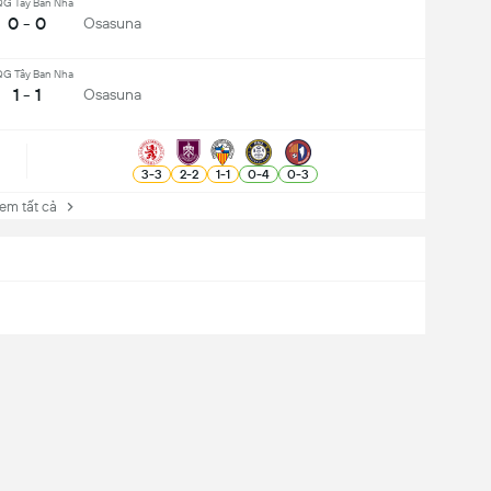
G Tây Ban Nha
0 - 0
Osasuna
G Tây Ban Nha
1 - 1
Osasuna
3
-
3
2
-
2
1
-
1
0
-
4
0
-
3
 tất cả