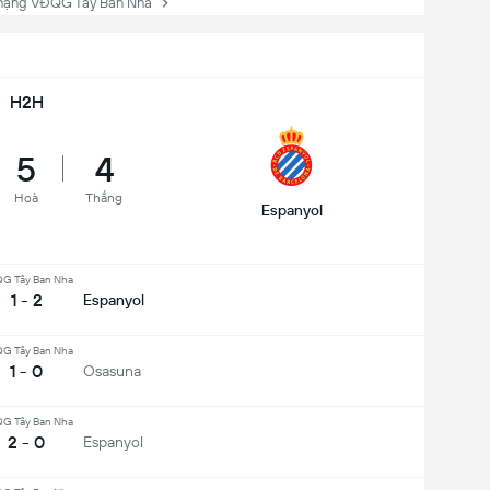
hạng VĐQG Tây Ban Nha
H2H
5
4
Hoà
Thắng
Espanyol
G Tây Ban Nha
1 - 2
Espanyol
G Tây Ban Nha
1 - 0
Osasuna
G Tây Ban Nha
2 - 0
Espanyol