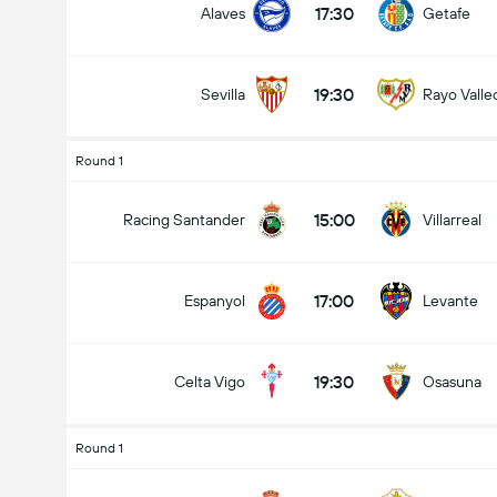
17:30
Alaves
Getafe
19:30
Sevilla
Rayo Valle
Tổng bàn thắng trong trận đấu (2.5)
Round 1
15:00
Racing Santander
Villarreal
Kèo dưới
Kèo trên
17:00
Espanyol
Levante
19:30
Celta Vigo
Osasuna
Round 1