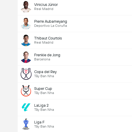
Vinicius Júnior
Real Madrid
Pierre Aubameyang
Deportivo La Coruña
Thibaut Courtois
Real Madrid
Frenkie de Jong
Barcelona
Copa del Rey
Tây Ban Nha
Super Cup
Tây Ban Nha
LaLiga 2
Tây Ban Nha
Liga F
Tây Ban Nha