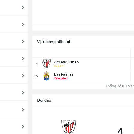
Vị trí bảng hiện tại
Athletic Bilbao
4
Cúp C1
Las Palmas
19
Relegated
Thống kê & Thứ 
Đối đầu
4