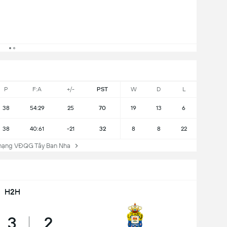
P
F:A
+/-
PST
W
D
L
38
54:29
25
70
19
13
6
38
40:61
-21
32
8
8
22
hạng VĐQG Tây Ban Nha
H2H
3
2