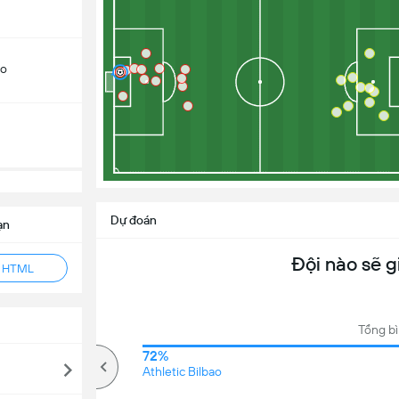
do
Dự đoán
ạn
Đội nào sẽ g
ẻ HTML
Tổng bì
64%
72%
Kèo trên
Athletic Bilbao