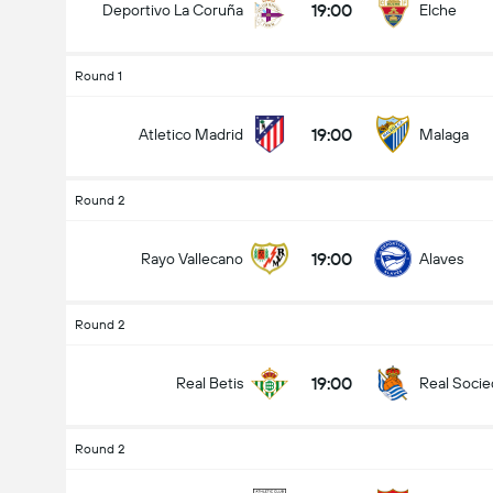
19:00
Deportivo La Coruña
Elche
Round 1
19:00
Atletico Madrid
Malaga
Round 2
19:00
Rayo Vallecano
Alaves
Round 2
19:00
Real Betis
Real Soci
Round 2